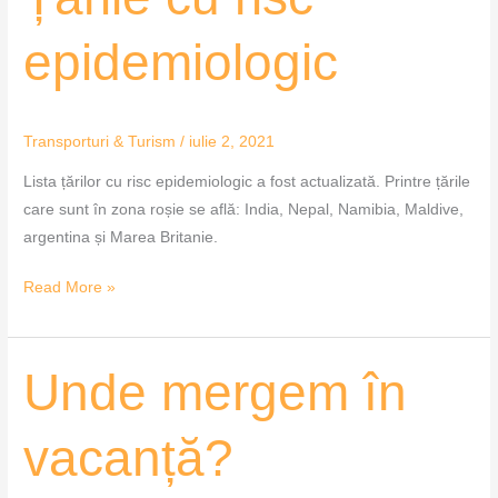
cu
risc
epidemiologic
epidemiologic
Transporturi & Turism
/
iulie 2, 2021
Lista țărilor cu risc epidemiologic a fost actualizată. Printre țările
care sunt în zona roșie se află: India, Nepal, Namibia, Maldive,
argentina și Marea Britanie.
Read More »
Unde
Unde mergem în
mergem
în
vacanță?
vacanță?