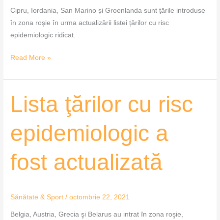
Cipru, Iordania, San Marino și Groenlanda sunt țările introduse
în zona roșie în urma actualizării listei țărilor cu risc
epidemiologic ridicat.
Read More »
Lista
Lista ţărilor cu risc
ţărilor
cu
epidemiologic a
risc
epidemiologic
fost actualizată
a
fost
actualizată
Sănătate & Sport
/
octombrie 22, 2021
Belgia, Austria, Grecia şi Belarus au intrat în zona roşie,