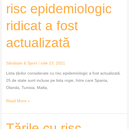
cu
risc epidemiologic
risc
epidemiologic
ridicat a fost
ridicat
a
fost
actualizată
actualizată
Sănătate & Sport
/
iulie 23, 2021
Lista țărilor considerate cu risc epidemiologic a fost actualizată.
25 de state sunt incluse pe lista roşie, între care Spania,
Olanda, Tunisia, Malta,
Read More »
Țările
Țările cu risc