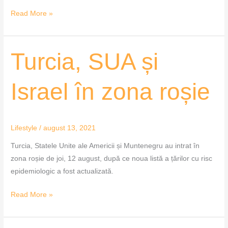
Read More »
Turcia,
Turcia, SUA și
SUA
și
Israel în zona roșie
Israel
în
zona
Lifestyle
/
august 13, 2021
roșie
Turcia, Statele Unite ale Americii și Muntenegru au intrat în
zona roșie de joi, 12 august, după ce noua listă a țărilor cu risc
epidemiologic a fost actualizată.
Read More »