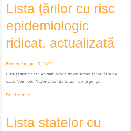
Lista
Lista țărilor cu risc
țărilor
cu
epidemiologic
risc
epidemiologic
ridicat, actualizată
ridicat,
actualizată
Externe
/
august 5, 2021
Lista ţărilor cu risc epidemiologic ridicat a fost actualizată de
către Comitetul Naţional pentru Situaţii de Urgenţă.
Read More »
Lista
Lista statelor cu
statelor