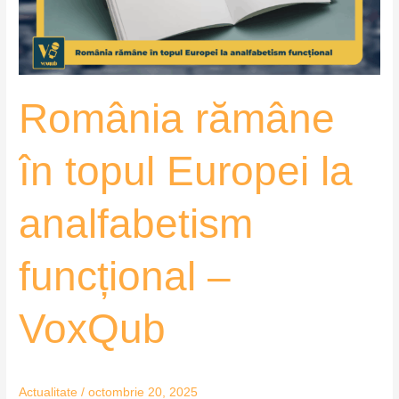
analfabetism
funcțional
–
VoxQub
România rămâne
în topul Europei la
analfabetism
funcțional –
VoxQub
Actualitate
/
octombrie 20, 2025