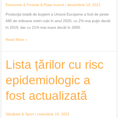
Economie & Finanțe & Piața muncii
/
decembrie 14, 2021
Producţia totală de buşteni a Uniunii Europene a fost de peste
480 de milioane metri cubi în anul 2020, cu 2% mai puţin decât
în 2019, dar cu 21% mai mare decât în 2000.
Read More »
Lista
Lista țărilor cu risc
țărilor
cu
epidemiologic a
risc
epidemiologic
fost actualizată
a
fost
actualizată
Sănătate & Sport
/
noiembrie 19, 2021