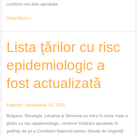
conform noii liste aprobate
Read More »
Lista
Lista ţărilor cu risc
ţărilor
cu
epidemiologic a
risc
epidemiologic
fost actualizată
a
fost
actualizată
Externe
/
septembrie 10, 2021
Bulgaria, Norvegia, Lituania şi Slovenia au intra în zona roşie a
ţărilor cu risc epidemiologic, conform hotărârii aprobate în
şedinţa de joi a Comitetul Național pentru Situații de Urgență.