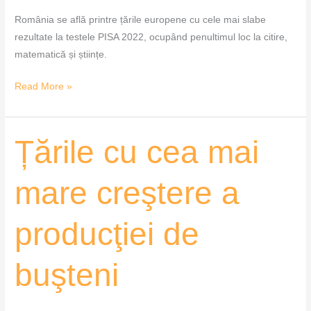
România se află printre țările europene cu cele mai slabe
rezultate la testele PISA 2022, ocupând penultimul loc la citire,
matematică și științe.
Read More »
Țările
Țările cu cea mai
cu
cea
mare creştere a
mai
mare
producţiei de
creştere
a
producţiei
buşteni
de
buşteni