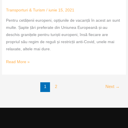
Transporturi & Turism
/
iunie 15, 2021
Pentru cetățenii europeni, opțiunile de vacanță în acest an sunt
multe. Șapte țări preferate din Uniunea Europeană și-au
deschis granițele pentru turiști europeni, însă fiecare are
propriul său regim de reguli și restricții anti-Covid, unele mai
relaxate, altele mai dure.
Read More »
1
2
Next
→