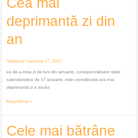
Cea mai
mai
deprimantă
deprimantă zi din
zi
din
an
an
Statistică
/
ianuarie 17, 2022
ea de-a treia zi de luni din ianuarie, corespunzătoare datei
calendaristice de 17 ianuarie, este considerată cea mai
deprimantă zi a anului.
Read More »
Cele
Cele mai bătrâne
mai