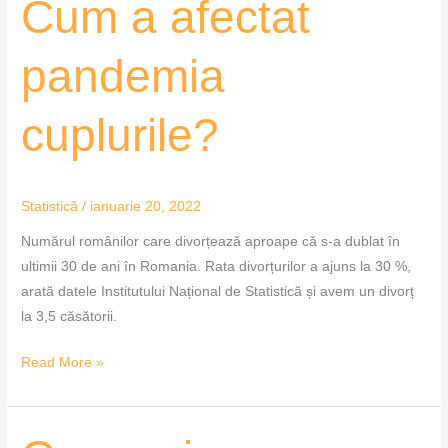
Cum a afectat
a
afectat
pandemia
pandemia
cuplurile?
cuplurile?
Statistică
/
ianuarie 20, 2022
Numărul românilor care divorțează aproape că s-a dublat în
ultimii 30 de ani în Romania. Rata divorțurilor a ajuns la 30 %,
arată datele Institutului Național de Statistică și avem un divorț
la 3,5 căsătorii.
Read More »
Cea