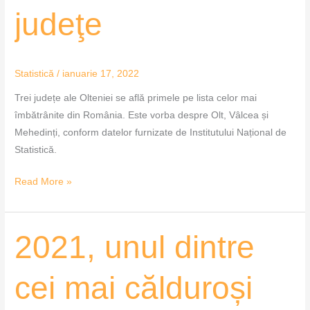
bătrâne
judeţe
judeţe
Statistică
/
ianuarie 17, 2022
Trei județe ale Olteniei se află primele pe lista celor mai
îmbătrânite din România. Este vorba despre Olt, Vâlcea și
Mehedinți, conform datelor furnizate de Institutului Național de
Statistică.
Read More »
2021,
2021, unul dintre
unul
dintre
cei mai călduroși
cei
mai