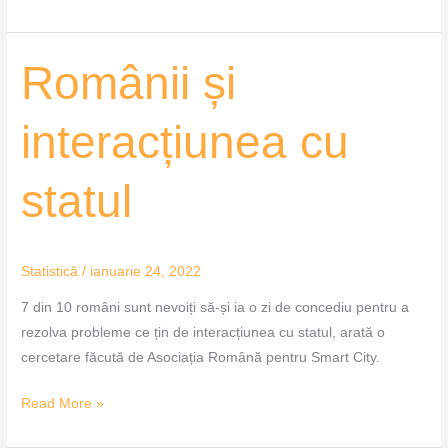
Românii
Românii și
și
interacțiunea
interacțiunea cu
cu
statul
statul
Statistică
/
ianuarie 24, 2022
7 din 10 români sunt nevoiți să-și ia o zi de concediu pentru a
rezolva probleme ce țin de interacțiunea cu statul, arată o
cercetare făcută de Asociația Română pentru Smart City.
Read More »