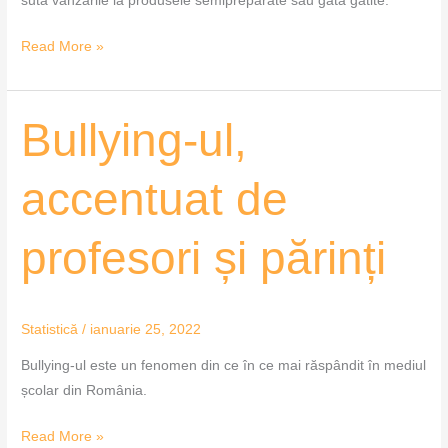
sută vânzările la produsele semipreparate sau gata gătite.
Read More »
Bullying-
Bullying-ul,
ul,
accentuat
accentuat de
de
profesori
profesori și părinți
și
părinți
Statistică
/
ianuarie 25, 2022
Bullying-ul este un fenomen din ce în ce mai răspândit în mediul
școlar din România.
Read More »