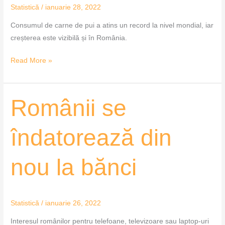
Statistică
/
ianuarie 28, 2022
Consumul de carne de pui a atins un record la nivel mondial, iar
creșterea este vizibilă și în România.
Read More »
Românii
Românii se
se
îndatorează
îndatorează din
din
nou
nou la bănci
la
bănci
Statistică
/
ianuarie 26, 2022
Interesul românilor pentru telefoane, televizoare sau laptop-uri