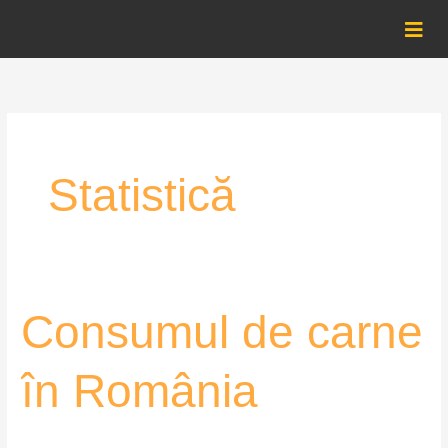
Skip
to
content
Statistică
Consumul
Consumul de carne
de
carne
în România
în
România