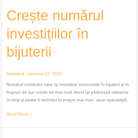
Crește
Crește numărul
numărul
investițiilor
investițiilor în
în
bijuterii
bijuterii
Statistică
/
ianuarie 24, 2022
Numărul românilor care îşi investesc economiile în bijuterii şi in
lingouri de aur crește tot mai mult. Aurul îşi păstrează valoarea
în timp şi poate fi revîndut la preţuri mai mari, spun specialiştii.
Read More »
Cum