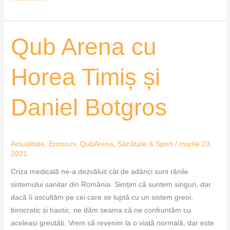
Qub
Qub Arena cu
Arena
cu
Horea Timiș și
Horea
Timiș
Daniel Botgros
și
Daniel
Botgros
Actualitate
,
Emisiuni
,
QubArena
,
Sănătate & Sport
/
martie 23,
2021
Criza medicală ne-a dezvăluit cât de adânci sunt rănile
sistemului sanitar din România. Simțim că suntem singuri, dar
dacă îi ascultăm pe cei care se luptă cu un sistem greoi,
birocratic și haotic, ne dăm seama că ne confruntăm cu
aceleași greutăți. Vrem să revenim la o viață normală, dar este