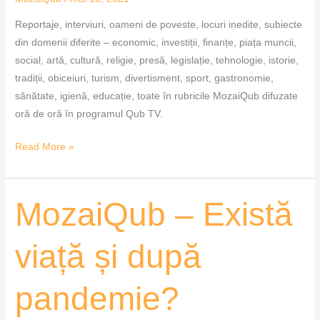
Reportaje, interviuri, oameni de poveste, locuri inedite, subiecte
din domenii diferite – economic, investiții, finanțe, piața muncii,
social, artă, cultură, religie, presă, legislație, tehnologie, istorie,
tradiții, obiceiuri, turism, divertisment, sport, gastronomie,
sănătate, igienă, educație, toate în rubricile MozaiQub difuzate
oră de oră în programul Qub TV.
Read More »
MozaiQub
MozaiQub – Există
–
Există
viață și după
viață
și
pandemie?
după
pandemie?