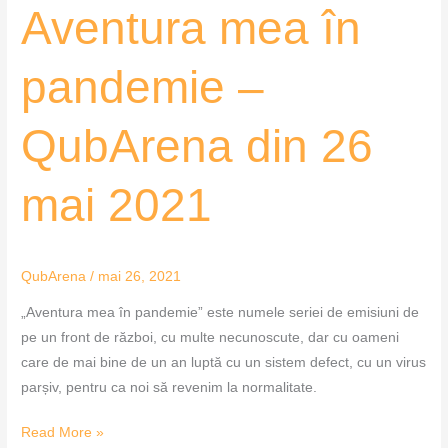
Aventura
Aventura mea în
mea
în
pandemie –
pandemie
–
QubArena din 26
QubArena
din
26
mai 2021
mai
2021
QubArena
/
mai 26, 2021
„Aventura mea în pandemie” este numele seriei de emisiuni de
pe un front de război, cu multe necunoscute, dar cu oameni
care de mai bine de un an luptă cu un sistem defect, cu un virus
parșiv, pentru ca noi să revenim la normalitate.
Read More »