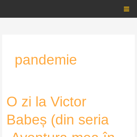
Skip
to
content
pandemie
O
O zi la Victor
zi
la
Babeș (din seria
Victor
Babeș
(din