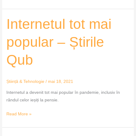
Internetul
Internetul tot mai
tot
mai
popular – Știrile
popular
–
Qub
Știrile
Qub
Știință & Tehnologie
/
mai 18, 2021
Internetul a devenit tot mai popular în pandemie, inclusiv în
rândul celor ieșiți la pensie.
Read More »