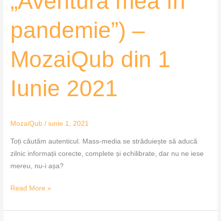
„Aventura mea în
seria
„Aventura
pandemie”) –
mea
în
MozaiQub din 1
pandemie”)
–
Iunie 2021
MozaiQub
din
1
Iunie
MozaiQub
/
iunie 1, 2021
2021
Toți căutăm autenticul. Mass-media se străduiește să aducă
zilnic informații corecte, complete și echilibrate, dar nu ne iese
mereu, nu-i așa?
Read More »