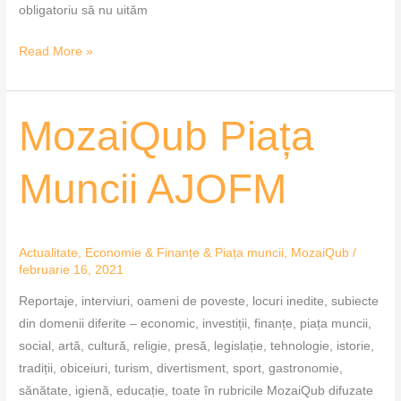
obligatoriu să nu uităm
Read More »
MozaiQub
MozaiQub Piața
Piața
Muncii
Muncii AJOFM
AJOFM
Actualitate
,
Economie & Finanțe & Piața muncii
,
MozaiQub
/
februarie 16, 2021
Reportaje, interviuri, oameni de poveste, locuri inedite, subiecte
din domenii diferite – economic, investiții, finanțe, piața muncii,
social, artă, cultură, religie, presă, legislație, tehnologie, istorie,
tradiții, obiceiuri, turism, divertisment, sport, gastronomie,
sănătate, igienă, educație, toate în rubricile MozaiQub difuzate