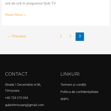
oră de oră în programul Qub TV.
Read More »
←
Previous
1
2
3
CONTACT
LINKURI
Strada 1 Decembrie nr.36,
Termeni și condiții
Timișoara
Politica de confidențialitate
+40 723 275 354
ANPC
qubtvtimisoara@gmail.com