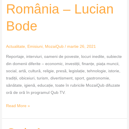
România – Lucian
România
–
Lucian
Bode
Bode
Actualitate
,
Emisiuni
,
MozaiQub
/
martie 26, 2021
Reportaje, interviuri, oameni de poveste, locuri inedite, subiecte
din domenii diferite – economic, investiții, finanțe, piața muncii,
social, artă, cultură, religie, presă, legislație, tehnologie, istorie,
tradiții, obiceiuri, turism, divertisment, sport, gastronomie,
sănătate, igienă, educație, toate în rubricile MozaiQub difuzate
oră de oră în programul Qub TV.
Read More »
Qub