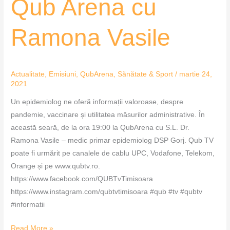
Qub Arena cu
Arena
cu
Ramona Vasile
Ramona
Vasile
Actualitate
,
Emisiuni
,
QubArena
,
Sănătate & Sport
/
martie 24,
2021
Un epidemiolog ne oferă informații valoroase, despre
pandemie, vaccinare și utilitatea măsurilor administrative. În
această seară, de la ora 19:00 la QubArena cu S.L. Dr.
Ramona Vasile – medic primar epidemiolog DSP Gorj. Qub TV
poate fi urmărit pe canalele de cablu UPC, Vodafone, Telekom,
Orange și pe www.qubtv.ro.
https://www.facebook.com/QUBTvTimisoara
https://www.instagram.com/qubtvtimisoara #qub #tv #qubtv
#informatii
Read More »