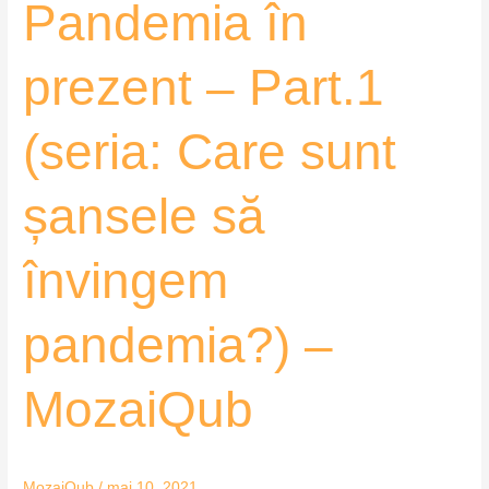
Pandemia
Pandemia în
în
prezent
prezent – Part.1
–
Part.1
(seria: Care sunt
(seria:
Care
sunt
șansele să
șansele
să
învingem
învingem
pandemia?)
pandemia?) –
–
MozaiQub
MozaiQub
MozaiQub
/
mai 10, 2021