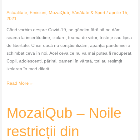
Actualitate
,
Emisiuni
,
MozaiQub
,
Sănătate & Sport
/
aprilie 15,
2021
Când vorbim despre Covid-19, ne gândim fără să ne dăm
seama la incertitudine, izolare, teama de viitor, tristețe sau lipsa
de libertate. Chiar dacă nu conștientizăm, apariția pandemiei a
schimbat ceva în noi. Acel ceva ce nu va mai putea fi recuperat.
Copii, adolescenți, părinți, oameni în vârstă, toți au resimțit
izolarea în mod diferit.
Read More »
MozaiQub
MozaiQub – Noile
–
Noile
restricții din
restricții
din