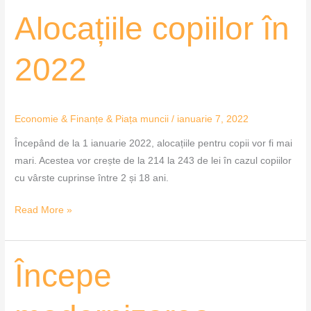
Alocațiile
Alocațiile copiilor în
copiilor
în
2022
2022
Economie & Finanțe & Piața muncii
/
ianuarie 7, 2022
Începând de la 1 ianuarie 2022, alocațiile pentru copii vor fi mai
mari. Acestea vor crește de la 214 la 243 de lei în cazul copiilor
cu vârste cuprinse între 2 și 18 ani.
Read More »
Începe
Începe
modernizarea
zonei