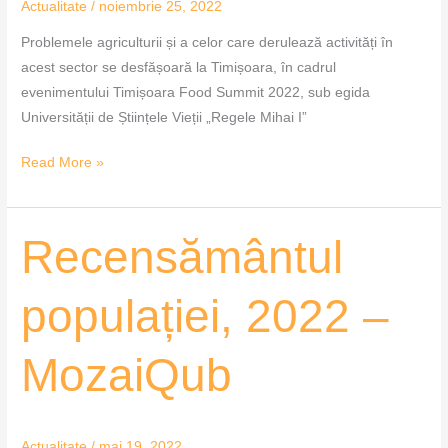
Actualitate
/
noiembrie 25, 2022
Problemele agriculturii și a celor care derulează activități în
acest sector se desfășoară la Timișoara, în cadrul
evenimentului Timișoara Food Summit 2022, sub egida
Universității de Științele Vieții „Regele Mihai I”
Read More »
Recensământul
Recensământul
populației,
2022
populației, 2022 –
–
MozaiQub
MozaiQub
Actualitate
/
mai 19, 2022