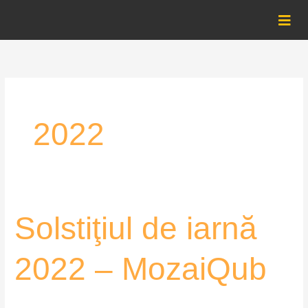
Skip
to
content
2022
Solstiţiul
Solstiţiul de iarnă
de
iarnă
2022 – MozaiQub
2022
–
MozaiQub