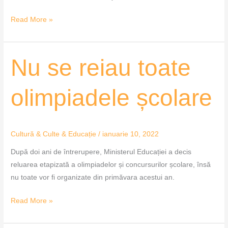
Read More »
Nu
Nu se reiau toate
se
reiau
olimpiadele școlare
toate
olimpiadele
școlare
Cultură & Culte & Educație
/
ianuarie 10, 2022
După doi ani de întrerupere, Ministerul Educației a decis
reluarea etapizată a olimpiadelor și concursurilor școlare, însă
nu toate vor fi organizate din primăvara acestui an.
Read More »