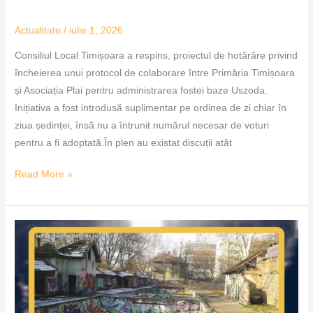
Actualitate
/
iulie 1, 2026
Consiliul Local Timișoara a respins, proiectul de hotărâre privind
încheierea unui protocol de colaborare între Primăria Timișoara
și Asociația Plai pentru administrarea fostei baze Uszoda.
Inițiativa a fost introdusă suplimentar pe ordinea de zi chiar în
ziua ședinței, însă nu a întrunit numărul necesar de voturi
pentru a fi adoptată.În plen au existat discuții atât
Read More »
Uszoda,
blocată
între
planuri
și