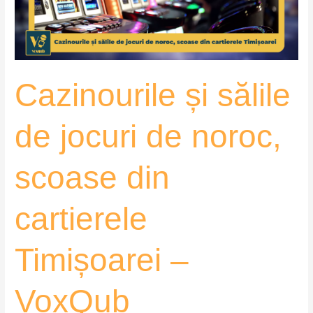
noroc,
scoase
din
cartierele
Cazinourile și sălile
Timișoarei
–
VoxQub
de jocuri de noroc,
scoase din
cartierele
Timișoarei –
VoxQub