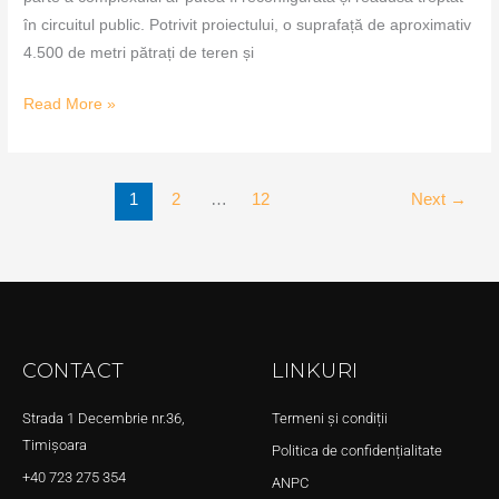
în circuitul public. Potrivit proiectului, o suprafață de aproximativ
4.500 de metri pătrați de teren și
Read More »
1
2
…
12
Next
→
CONTACT
LINKURI
Strada 1 Decembrie nr.36,
Termeni și condiții
Timișoara
Politica de confidențialitate
+40 723 275 354
ANPC