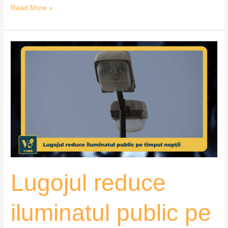
Read More »
Lugojul
reduce
iluminatul
public
pe
timpul
nopții
–
VoxQub
Lugojul reduce
iluminatul public pe