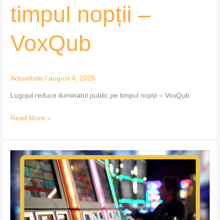
timpul nopții –
VoxQub
Actualitate
/
august 4, 2026
Lugojul reduce iluminatul public pe timpul nopții – VoxQub
Read More »
Cazinourile
și
sălile
de
jocuri
de