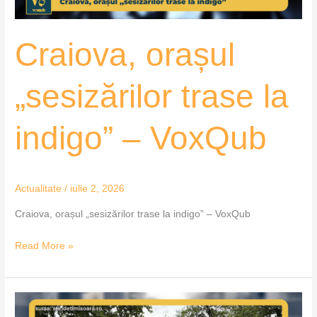
Craiova, orașul
„sesizărilor trase la
indigo” – VoxQub
Actualitate
/
iulie 2, 2026
Craiova, orașul „sesizărilor trase la indigo” – VoxQub
Read More »
Consiliul