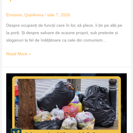
Emisiuni
,
QubArena
/
iulie 7, 2026
Despre ocupanți de funcții care în loc să plece, îi țin pe alții pe
la porți. Și despre salvare de scaune proprii, sub pretexte și
sloganuri la fel de înălțătoare ca cele din comunism…
Read More »
Craiova,
orașul
„sesizărilor
trase
la
indigo”
–
VoxQub