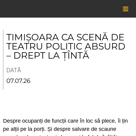
Skip
to
content
TIMIȘOARA CA SCENĂ DE
TEATRU POLITIC ABSURD
– DREPT LA ȚÎNTĂ
DATĂ
07.07.26
Despre ocupanți de funcții care în loc să plece, îi țin
pe alții pe la porți. Și despre salvare de scaune