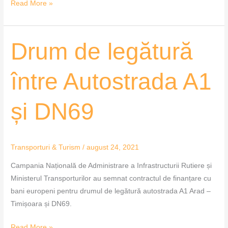
Read More »
Drum
Drum de legătură
de
legătură
între Autostrada A1
între
Autostrada
și DN69
A1
și
DN69
Transporturi & Turism
/
august 24, 2021
Campania Națională de Administrare a Infrastructurii Rutiere și
Ministerul Transporturilor au semnat contractul de finanțare cu
bani europeni pentru drumul de legătură autostrada A1 Arad –
Timișoara și DN69.
Read More »