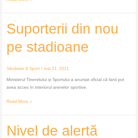
Suporterii
Suporterii din nou
din
nou
pe stadioane
pe
stadioane
Sănătate & Sport
/
mai 21, 2021
Ministerul Tineretului și Sportului a anunțat oficial că fanii pot
avea acces în interiorul arenelor sportive.
Read More »
Nivel
Nivel de alertă
de