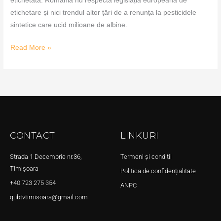
etichetată. România nu respectă legislația europeană de
etichetare și nici trendul altor țări de a renunța la pesticidele
sintetice care ucid milioane de albine.
Read More »
CONTACT
LINKURI
Strada 1 Decembrie nr.36,
Termeni și condiții
Timișoara
Politica de confidențialitate
+40 723 275 354
ANPC
qubtvtimisoara@gmail.com