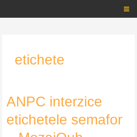
Skip
to
content
etichete
ANPC
ANPC interzice
interzice
etichetele
etichetele semafor
semafor
–
MozaiQub