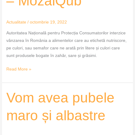
– MozaiQub
Actualitate
/
octombrie 19, 2022
Autoritatea Națională pentru Protecția Consumatorilor interzice
vânzarea în România a alimentelor care au etichetă nutriscore,
pe culori, sau semafor care ne arată prin litere și culori care
sunt produsele bogate în zahăr, sare și grăsimi.
Read More »
Vom
Vom avea pubele
avea
pubele
maro și albastre
maro
și
albastre