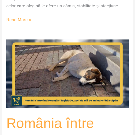
celor care aleg să le ofere un cămin, stabilitate și afecțiune.
Read More »
România
între
indiferență
și
legislație,
zeci
de
mii
de
animale
România între
fără
stăpân
–