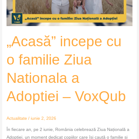
Nationala
a
Adoptiei
–
„Acasă” incepe cu
VoxQub
o familie Ziua
Nationala a
Adoptiei – VoxQub
Actualitate
/
iunie 2, 2026
În fiecare an, pe 2 iunie, România celebrează Ziua Națională a
Adopției, un moment dedicat copiilor care își caută o familie și