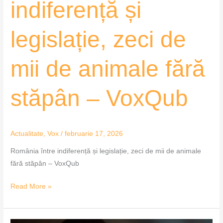
indiferență și
VoxQub
legislație, zeci de
mii de animale fără
stăpân – VoxQub
Actualitate
,
Vox
/
februarie 17, 2026
România între indiferență și legislație, zeci de mii de animale
fără stăpân – VoxQub
Read More »