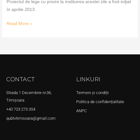
Proiectul de lege cu privire la instituirea acestei zile a fost iniţiat
în aprilie 2013.
Read More »
CONTACT
LINKURI
Strada 1 Decembrie nr.36,
Termeni și condiții
Timișoara
Politica de confidențialitate
+40 723 275 354
ANPC
qubtvtimisoara@gmail.com