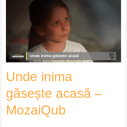
Unde
inima
găsește
acasă
–
MozaiQub
Unde inima
găsește acasă –
MozaiQub