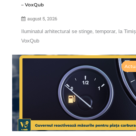
– VoxQub
august 5, 2026
Iluminatul arhitectural se stinge, temporar, la Timi
VoxQub
Actua