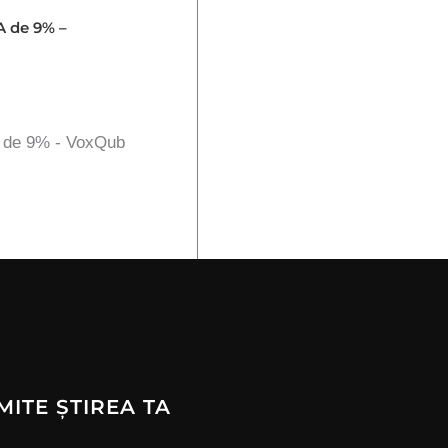
A de 9% –
A de 9% - VoxQub
MITE ȘTIREA TA