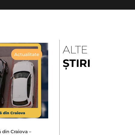
ALTE
Actualitate
ȘTIRI
ă din Craiova –