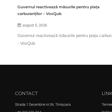
Guvernul reactivează măsurile pentru piața
carburanților – VoxQub
august 5, 2026
Guvernul reactivează măsurile pentru piața carbura
- VoxQub
CONTACT
LIN
Strada 1 Decembrie nr.36, Timișoara
Termeni