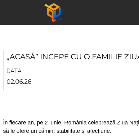
Skip
to
content
„ACASĂ” INCEPE CU O FAMILIE ZI
DATĂ
02.06.26
În fiecare an, pe 2 iunie, România celebrează Ziua Națio
să le ofere un cămin, stabilitate și afecțiune.