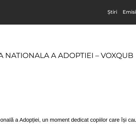
Știri
Emisi
UA NATIONALA A ADOPTIEI – VOXQUB
nală a Adopției, un moment dedicat copiilor care își caut