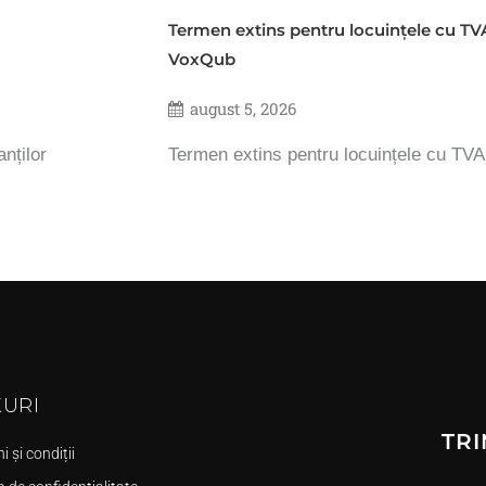
Termen extins pentru locuințele cu TV
VoxQub
august 5, 2026
nților
Termen extins pentru locuințele cu TV
KURI
TRI
 și condiții