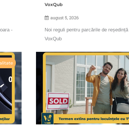
VoxQub
august 5, 2026
șoara -
Noi reguli pentru parcările de reședință
VoxQub
litate