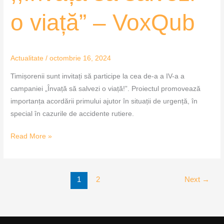
o viață” – VoxQub
Actualitate
/
octombrie 16, 2024
Timișorenii sunt invitați să participe la cea de-a a IV-a a
campaniei „Învață să salvezi o viață!”. Proiectul promovează
importanța acordării primului ajutor în situații de urgență, în
special în cazurile de accidente rutiere.
Read More »
1
2
Next
→