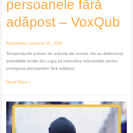
persoanele fără
adăpost – VoxQub
Actualitate
/
ianuarie 20, 2026
Temperaturile extrem de scăzute din aceste zile au determinat
autoritățile locale din Lugoj să intensifice intervențiile pentru
protejarea persoanelor fără adăpost.
Read More »
Ger
puternic
la
Timișoara,