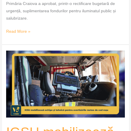
Primăria Craiova a aprobat, printr-o rectificare bugetară de
urgență, suplimentarea fondurilor pentru iluminatul public și
salubrizare.
Read More »
IGSU
mobilizează
echipe
și
tehnică
pentru
avertizările
meteo
de
cod
roșu