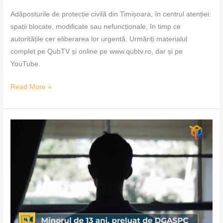
Adăposturile de protecție civilă din Timișoara, în centrul atenției:
spații blocate, modificate sau nefuncționale, în timp ce
autoritățile cer eliberarea lor urgentă. Urmăriți materialul
complet pe QubTV și online pe www.qubtv.ro, dar și pe
YouTube.
Read More »
Minorul
de
13
ani,
preluat
de
DGASPC
–