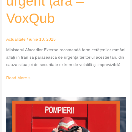
urgent țara –
VoxQub
Actualitate
/
iunie 13, 2025
Ministerul Afacerilor Externe recomandă ferm cetățenilor români
aflați în Iran să părăsească de urgență teritoriul acestei țări, din
cauza situației de securitate extrem de volatilă și imprevizibilă.
Read More »
Pompierii
din
Arad
pregătiți
pentru