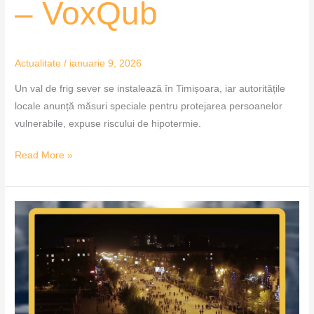
– VoxQub
Actualitate
/
ianuarie 9, 2026
Un val de frig sever se instalează în Timișoara, iar autoritățile
locale anunță măsuri speciale pentru protejarea persoanelor
vulnerabile, expuse riscului de hipotermie.
Read More »
Craiova
suplimentează
sumele
pentru
serviciile
publice