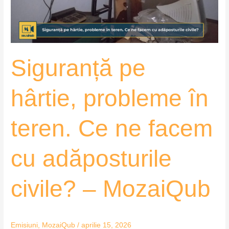
Ce
ne
facem
cu
Siguranță pe
adăposturile
civile?
–
hârtie, probleme în
MozaiQub
teren. Ce ne facem
cu adăposturile
civile? – MozaiQub
Emisiuni
,
MozaiQub
/
aprilie 15, 2026