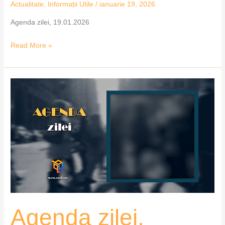
Actualitate
,
Informații Utile
/
ianuarie 19, 2026
Agenda zilei, 19.01.2026
Read More »
Agenda
zilei,
16.01.2026
Agenda zilei,