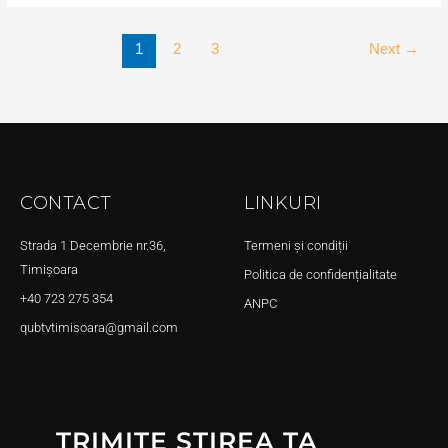
1
2
3
Next
→
CONTACT
LINKURI
Strada 1 Decembrie nr.36,
Termeni și condiții
Timișoara
Politica de confidențialitate
+40 723 275 354
ANPC
qubtvtimisoara@gmail.com
TRIMITE ȘTIREA TA