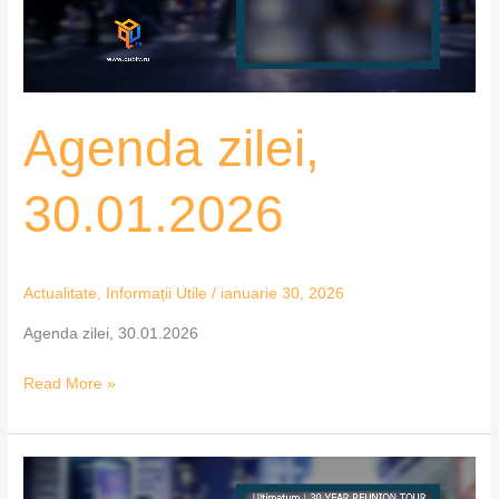
Agenda zilei,
30.01.2026
Actualitate
,
Informații Utile
/
ianuarie 30, 2026
Agenda zilei, 30.01.2026
Read More »
Agenda
zilei,