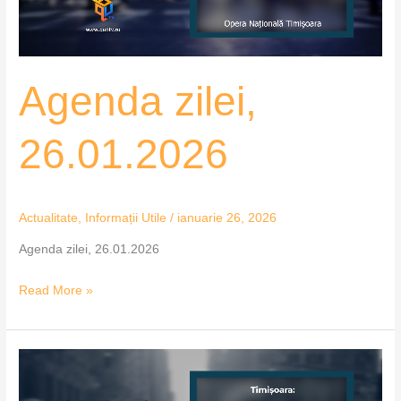
Agenda zilei,
26.01.2026
Actualitate
,
Informații Utile
/
ianuarie 26, 2026
Agenda zilei, 26.01.2026
Read More »
Agenda
zilei,