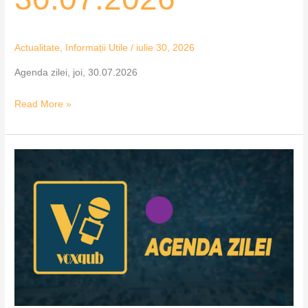
Actualitate
,
Informații Utile
/
iulie 30, 2026
Agenda zilei, joi, 30.07.2026
Read More »
Agenda
zilei,
miercuri,
29.07.2026