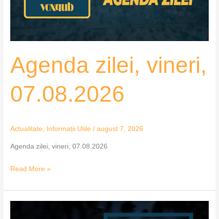
Agenda zilei, vineri,
07.08.2026
Actualitate
,
Informații Utile
/
august 7, 2026
Agenda zilei, vineri, 07.08.2026
Read More »
Agenda
zilei,