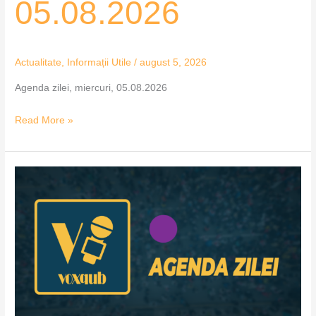
05.08.2026
Actualitate
,
Informații Utile
/
august 5, 2026
Agenda zilei, miercuri, 05.08.2026
Read More »
Agenda
zilei,
marți,
04.08.2026