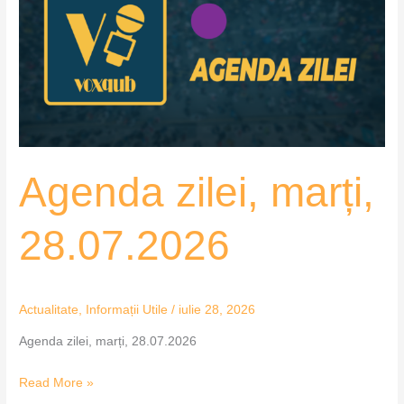
28.07.2026
Agenda zilei, marți,
28.07.2026
Actualitate
,
Informații Utile
/
iulie 28, 2026
Agenda zilei, marți, 28.07.2026
Read More »