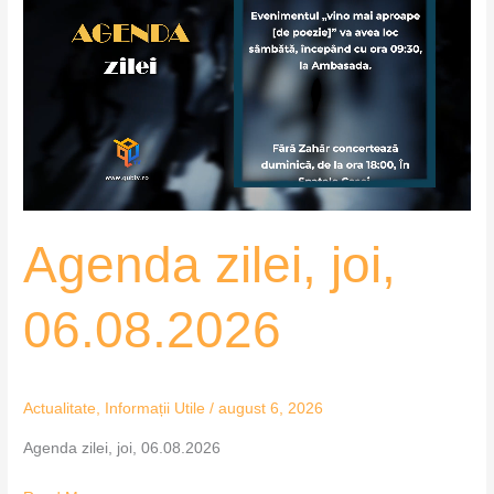
joi,
06.08.2026
Agenda zilei, joi,
06.08.2026
Actualitate
,
Informații Utile
/
august 6, 2026
Agenda zilei, joi, 06.08.2026