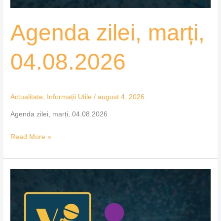
Agenda zilei, marți,
04.08.2026
Actualitate
,
Informații Utile
/
august 4, 2026
Agenda zilei, marți, 04.08.2026
Read More »
Agenda
zilei,
luni,
03.08.2026