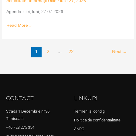
Actualitate
,
Informații Utile
/
iulie 27, 2026
Agenda zilei, luni, 27.07.2026
Read More »
1
2
…
22
Next
→
CONTACT
LINKURI
Strada 1 Decembrie nr.36,
Termeni și condiții
Timișoara
Politica de confidențialitate
+40 723 275 354
ANPC