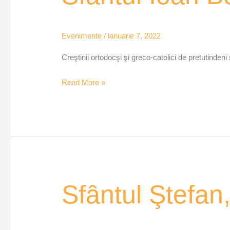
Botezătorul
Evenimente
/
ianuarie 7, 2022
Creştinii ortodocşi şi greco-catolici de pretutindeni
Read More »
Sfântul
Sfântul Ştefan, 
Ştefan,
primul
martir