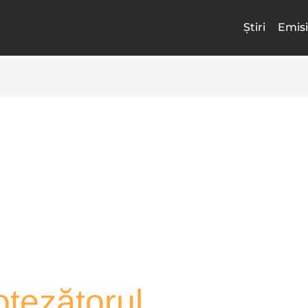
Știri
Emisi
otezătorul