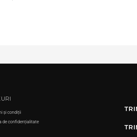
KURI
TRI
 și condiții
a de confidențialitate
TRI