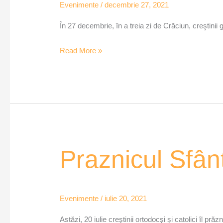
Evenimente
/
decembrie 27, 2021
creştin
al
În 27 decembrie, în a treia zi de Crăciun, creştinii 
Bisericii
Read More »
Praznicul
Praznicul Sfânt
Sfântului
Prorooc
Ilie
Evenimente
/
iulie 20, 2021
Tesviteanul
Astăzi, 20 iulie creştinii ortodocşi şi catolici îl prăz