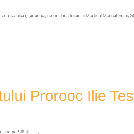
greco-catolici şi ortodocşi se închină Întâiului Martir al Mântuitorului, 
ului Prorooc Ilie Tes
nuiesc pe Sfântul Ilie,