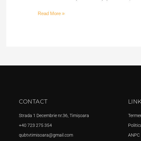
Read More »
CONTACT
LIN
Strada 1 Decembrie nr.36, Timișoara
Termeni
+40 723 275 354
Politic
qubtvtimisoara@gmail.com
ANPC