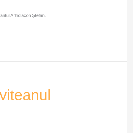
Sfântul Arhidiacon Ştefan.
viteanul