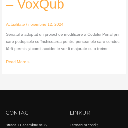
– VoxQub
Actualitate
/
noiembrie 12, 2024
Senatul a adoptat un proiect de modificare a Codului Penal prin
care pedepsele cu închisoarea pentru persoanele care conduc
fără permis și comit accidente vor fi majorate cu o treime.
Read More »
CONTACT
LINKURI
Strada 1 Decembrie nr.36,
Termeni și condiții