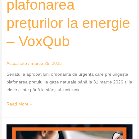
plafonarea
prețurilor la energie
– VoxQub
Actualitate
/
martie 25, 2025
Senatul a aprobat luni ordonanța de urgență care prelungește
plafonarea prețului la gaze naturale până la 31 martie 2026 și la
electricitate până la sfârșitul lunii iunie.
Read More »
Pedepsele
pentru