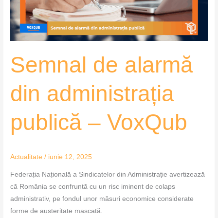
–
VoxQub
Semnal de alarmă
din administrația
publică – VoxQub
Actualitate
/
iunie 12, 2025
Federația Națională a Sindicatelor din Administrație avertizează
că România se confruntă cu un risc iminent de colaps
administrativ, pe fondul unor măsuri economice considerate
forme de austeritate mascată.