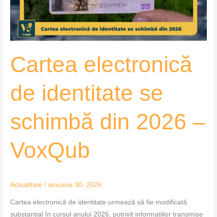
din
2026
–
VoxQub
Cartea electronică
de identitate se
schimbă din 2026 –
VoxQub
Actualitate
/
ianuarie 30, 2026
Cartea electronică de identitate urmează să fie modificată
substanțial în cursul anului 2026, potrivit informațiilor transmise