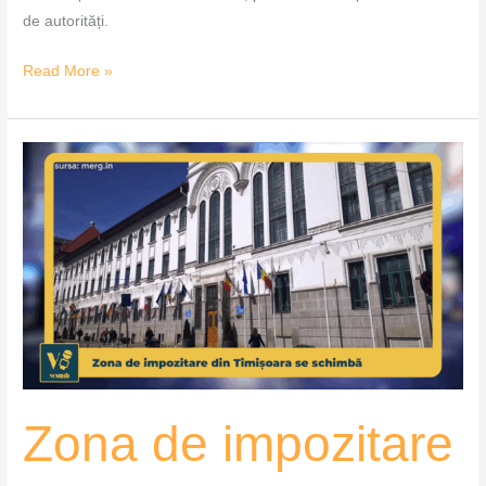
de autorități.
Read More »
Zona
de
impozitare
din
Timișoara
se
schimbă
–
VoxQub
Zona de impozitare