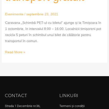
Evenimente
/
septembrie 23, 2021
Caravana „Schimbă PET-ul cu biletul” ajunge și la Timișoara în
1 octombrie, în intervalul 8:00 – 16:00. Localnicii timișoreni pot
recicla 5 peturi în schimbul unui bilet de călătorie pentru
transportul în comun.
Read More »
CONTACT
LINKURI
Strada 1 Decembrie nr.36,
Termeni și condiții