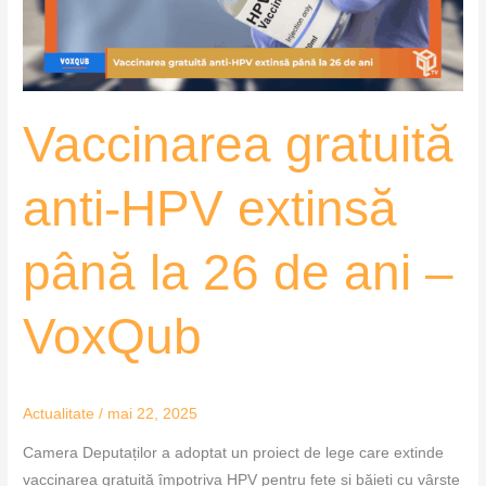
la
26
de
ani
Vaccinarea gratuită
–
VoxQub
anti-HPV extinsă
până la 26 de ani –
VoxQub
Actualitate
/
mai 22, 2025
Camera Deputaților a adoptat un proiect de lege care extinde
vaccinarea gratuită împotriva HPV pentru fete și băieți cu vârste