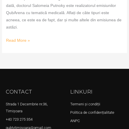
dată, doctorul Salomeia Putnoky este realizatorul emisiunilor
QubArena cu tematică medicală. Aflați de câte tipuri este
acneea, ce este ea de fapt, dar și multe altele din emisiunea de
astăzi.
Read More »
CONTACT
LINKURI
Strada 1 Decembrie nr.36,
Termeni și condiții
Timișoara
Politica de confidențialitate
+40 723 275 354
ANPC
qubtvtimisoara@gmail.com