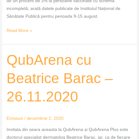
iar un procent de 3% la persoane vaccinate cu schemă
incompletă, arată datele publicate de Institutul Național de
Sănătate Publică pentru perioada 9-15 august.
Read More »
QubArena
QubArena cu
cu
Beatrice
Beatrice Barac –
Barac
–
26.11.2020
26.11.2020
Emisiuni
/
decembrie 2, 2020
Invitata din seara aceasta la QubArena și QubArena Plus este
doctorul specialist dermatolog Beatrice Barac, iar, ca de fiecare