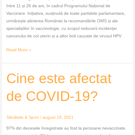
între 11 și 26 de ani, în cadrul Programului Național de
Vaccinare. Inițiativa, susținută de toate partidele parlamentare,
urmărește alinierea României la recomandările OMS și ale
specialiștilor în vaccinologie, cu scopul reducerii incidenței
cancerului de col uterin și a altor boli cauzate de virusul HPV
Read More »
Cine
Cine este afectat
este
afectat
de COVID-19?
de
COVID-
19?
Sănătate & Sport
/
august 19, 2021
97% din decesele înregistrate au fost la persoane nevaccinate,