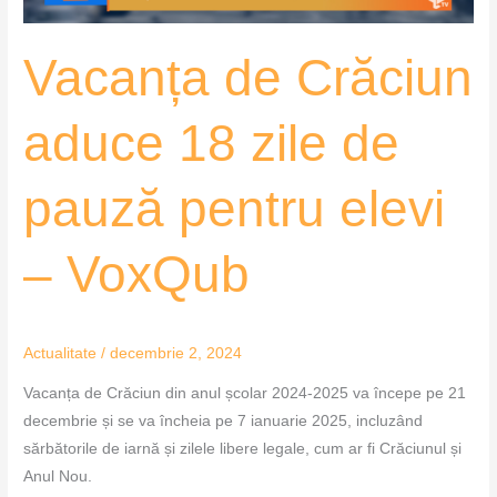
pentru
elevi
Vacanța de Crăciun
–
VoxQub
aduce 18 zile de
pauză pentru elevi
– VoxQub
Actualitate
/
decembrie 2, 2024
Vacanța de Crăciun din anul școlar 2024-2025 va începe pe 21
decembrie și se va încheia pe 7 ianuarie 2025, incluzând
sărbătorile de iarnă și zilele libere legale, cum ar fi Crăciunul și
Anul Nou.