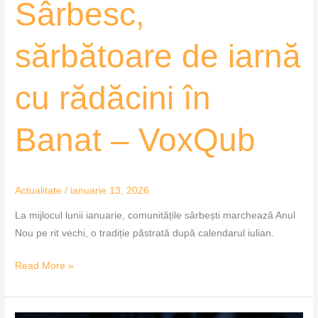
Sârbesc,
sărbătoare de iarnă
cu rădăcini în
Banat – VoxQub
Actualitate
/
ianuarie 13, 2026
La mijlocul lunii ianuarie, comunitățile sârbești marchează Anul
Nou pe rit vechi, o tradiție păstrată după calendarul iulian.
Read More »