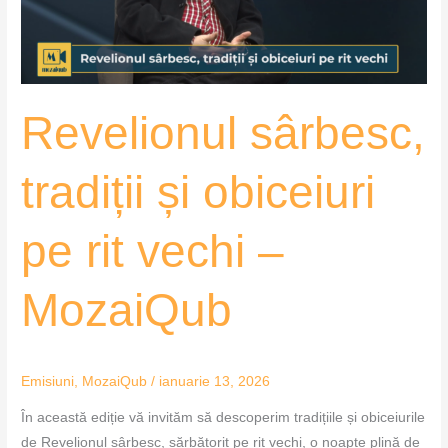
rit
vechi
–
MozaiQub
Revelionul sârbesc,
tradiții și obiceiuri
pe rit vechi –
MozaiQub
Emisiuni
,
MozaiQub
/
ianuarie 13, 2026
În această ediție vă invităm să descoperim tradițiile și obiceiurile
de Revelionul sârbesc, sărbătorit pe rit vechi, o noapte plină de