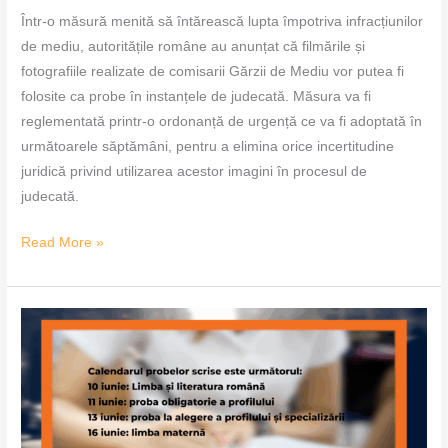
Într-o măsură menită să întărească lupta împotriva infracțiunilor
de mediu, autoritățile române au anunțat că filmările și
fotografiile realizate de comisarii Gărzii de Mediu vor putea fi
folosite ca probe în instanțele de judecată. Măsura va fi
reglementată printr-o ordonanță de urgență ce va fi adoptată în
următoarele săptămâni, pentru a elimina orice incertitudine
juridică privind utilizarea acestor imagini în procesul de
judecată.
Read More »
Bacalaureatul
2025:
peste
3.600
de
candidați