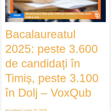
în
Timiș,
peste
3.100
Bacalaureatul
în
Dolj
–
2025: peste 3.600
VoxQub
de candidați în
Timiș, peste 3.100
în Dolj – VoxQub
Actualitate
/
iunie 10, 2025