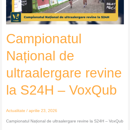
S24H
–
VoxQub
Campionatul
Național de
ultraalergare revine
la S24H – VoxQub
Actualitate
/
aprilie 23, 2026
Campionatul Național de ultraalergare revine la S24H – VoxQub