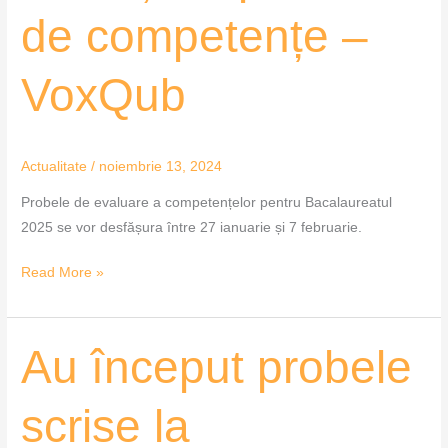
de competențe –
VoxQub
Actualitate
/
noiembrie 13, 2024
Probele de evaluare a competențelor pentru Bacalaureatul
2025 se vor desfășura între 27 ianuarie și 7 februarie.
Read More »
Au
Au început probele
început
probele
scrise la
scrise