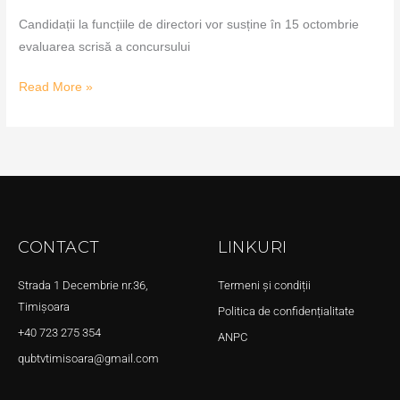
Candidații la funcțiile de directori vor susține în 15 octombrie
evaluarea scrisă a concursului
Read More »
CONTACT
LINKURI
Strada 1 Decembrie nr.36,
Termeni și condiții
Timișoara
Politica de confidențialitate
+40 723 275 354
ANPC
qubtvtimisoara@gmail.com