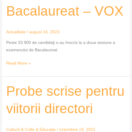
la
Bacalaureat – VOX
Bacalaureat
–
VOX
Actualitate
/
august 16, 2023
Peste 33.900 de candidaţi s-au înscris la a doua sesiune a
examenului de Bacalaureat.
Read More »
Probe
Probe scrise pentru
scrise
pentru
viitorii directori
viitorii
directori
Cultură & Culte & Educație
/
octombrie 14, 2021