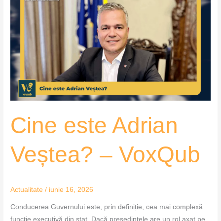
este
Adrian
Veștea?
–
VoxQub
Cine este Adrian
Veștea? – VoxQub
Actualitate
/
iunie 16, 2026
Conducerea Guvernului este, prin definiție, cea mai complexă
funcție executivă din stat. Dacă președintele are un rol axat pe