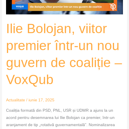
guvern
de
coaliție
Ilie Bolojan, viitor
–
VoxQub
premier într-un nou
guvern de coaliție –
VoxQub
Actualitate
/
iunie 17, 2025
Coaliția formată din PSD, PNL, USR și UDMR a ajuns la un
acord pentru desemnarea lui Ilie Bolojan ca premier, într-un
aranjament de tip „rotativă guvernamentală”. Nominalizarea