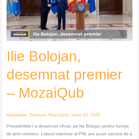
–
MozaiQub
Ilie Bolojan,
desemnat premier
– MozaiQub
Actualitate
,
Emisiuni
,
MozaiQub
/
iunie 20, 2025
Președintele l-a desemnat oficial, pe Ilie Bolojan pentru funcția
de prim-ministru. Liderul interimar al PNL are acum sarcina de a