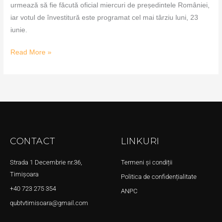
urmează să fie făcută oficial miercuri de președintele României,
iar votul de învestitură este programat cel mai târziu luni, 23
iunie.
Read More »
CONTACT
LINKURI
Strada 1 Decembrie nr.36,
Termeni și condiții
Timișoara
Politica de confidențialitate
+40 723 275 354
ANPC
qubtvtimisoara@gmail.com