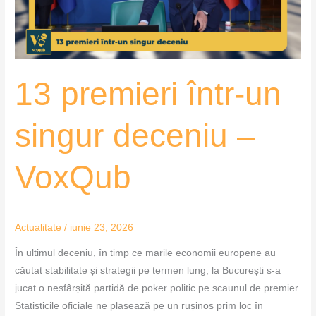
–
VoxQub
13 premieri într-un
singur deceniu –
VoxQub
Actualitate
/
iunie 23, 2026
În ultimul deceniu, în timp ce marile economii europene au
căutat stabilitate și strategii pe termen lung, la București s-a
jucat o nesfârșită partidă de poker politic pe scaunul de premier.
Statisticile oficiale ne plasează pe un rușinos prim loc în