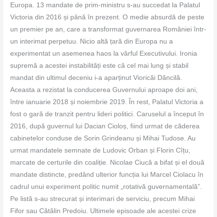
Europa. 13 mandate de prim-ministru s-au succedat la Palatul
Victoria din 2016 și până în prezent. O medie absurdă de peste
un premier pe an, care a transformat guvernarea României într-
un interimat perpetuu. Nicio altă țară din Europa nu a
experimentat un asemenea haos la vârful Executivului. Ironia
supremă a acestei instabilități este că cel mai lung și stabil
mandat din ultimul deceniu i-a aparținut Vioricăi Dăncilă.
Aceasta a rezistat la conducerea Guvernului aproape doi ani,
între ianuarie 2018 și noiembrie 2019. În rest, Palatul Victoria a
fost o gară de tranzit pentru lideri politici. Caruselul a început în
2016, după guvernul lui Dacian Cioloș, fiind urmat de căderea
cabinetelor conduse de Sorin Grindeanu și Mihai Tudose. Au
urmat mandatele semnate de Ludovic Orban și Florin Cîțu,
marcate de certurile din coaliție. Nicolae Ciucă a bifat și el două
mandate distincte, predând ulterior funcția lui Marcel Ciolacu în
cadrul unui experiment politic numit „rotativă guvernamentală”.
Pe listă s-au strecurat și interimari de serviciu, precum Mihai
Fifor sau Cătălin Predoiu. Ultimele episoade ale acestei crize