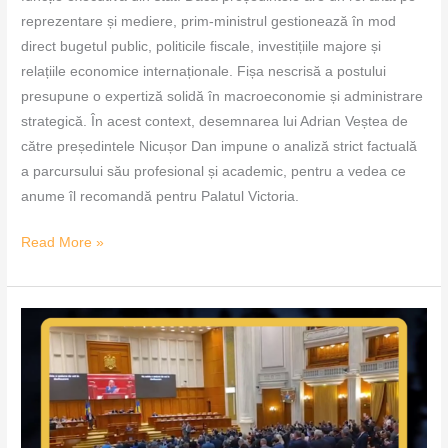
reprezentare și mediere, prim-ministrul gestionează în mod
direct bugetul public, politicile fiscale, investițiile majore și
relațiile economice internaționale. Fișa nescrisă a postului
presupune o expertiză solidă în macroeconomie și administrare
strategică. În acest context, desemnarea lui Adrian Veștea de
către președintele Nicușor Dan impune o analiză strict factuală
a parcursului său profesional și academic, pentru a vedea ce
anume îl recomandă pentru Palatul Victoria.
Read More »
Moțiunea
împotriva
guvernului
a
trecut
–