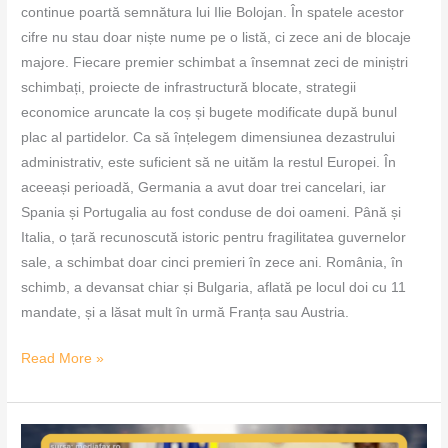
continue poartă semnătura lui Ilie Bolojan. În spatele acestor
cifre nu stau doar niște nume pe o listă, ci zece ani de blocaje
majore. Fiecare premier schimbat a însemnat zeci de miniștri
schimbați, proiecte de infrastructură blocate, strategii
economice aruncate la coș și bugete modificate după bunul
plac al partidelor. Ca să înțelegem dimensiunea dezastrului
administrativ, este suficient să ne uităm la restul Europei. În
aceeași perioadă, Germania a avut doar trei cancelari, iar
Spania și Portugalia au fost conduse de doi oameni. Până și
Italia, o țară recunoscută istoric pentru fragilitatea guvernelor
sale, a schimbat doar cinci premieri în zece ani. România, în
schimb, a devansat chiar și Bulgaria, aflată pe locul doi cu 11
mandate, și a lăsat mult în urmă Franța sau Austria.
Read More »
Cine