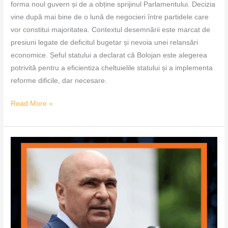
forma noul guvern și de a obține sprijinul Parlamentului. Decizia
vine după mai bine de o lună de negocieri între partidele care
vor constitui majoritatea. Contextul desemnării este marcat de
presiuni legate de deficitul bugetar și nevoia unei relansări
economice. Șeful statului a declarat că Bolojan este alegerea
potrivită pentru a eficientiza cheltuielile statului și a implementa
reforme dificile, dar necesare.
Read More »
Ilie
Bolojan,
viitor
premier
într-
un
nou