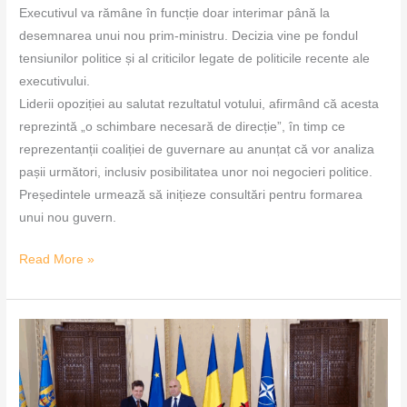
Executivul va rămâne în funcție doar interimar până la
desemnarea unui nou prim-ministru. Decizia vine pe fondul
tensiunilor politice și al criticilor legate de politicile recente ale
executivului.
Liderii opoziției au salutat rezultatul votului, afirmând că acesta
reprezintă „o schimbare necesară de direcție”, în timp ce
reprezentanții coaliției de guvernare au anunțat că vor analiza
pașii următori, inclusiv posibilitatea unor noi negocieri politice.
Președintele urmează să inițieze consultări pentru formarea
unui nou guvern.
Read More »
Ilie
Bolojan,
desemnat
premier