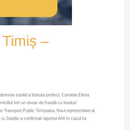
i Timiș –
 demisia subită a fostului prefect, Cornelia Elena
iciliul într-un dosar de fraudă cu fonduri
 de Transport Public Timișoara. Noul reprezentant al
 și Justiție a confirmat raportul ANI în cazul lui