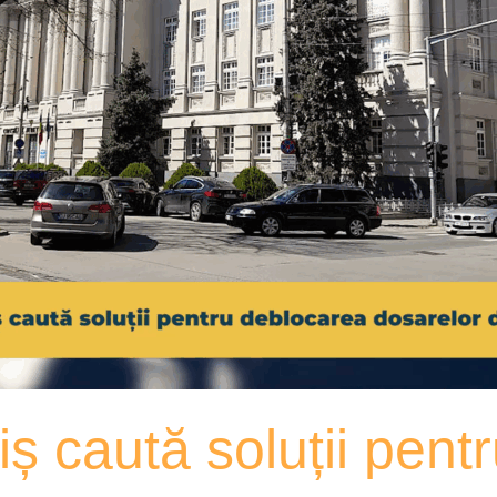
iș caută soluții pent