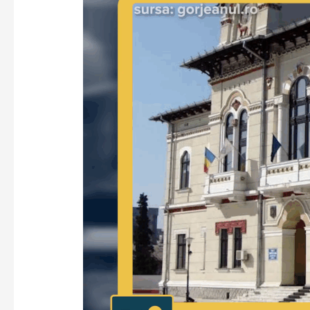
pregătește
intervențiile
pentru
iarnă
–
VoxQub