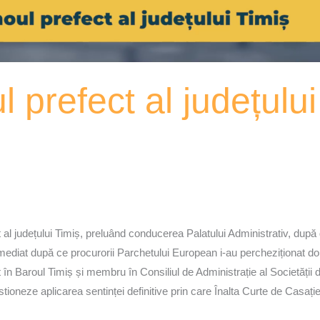
l prefect al județulu
ect al județului Timiș, preluând conducerea Palatului Administrativ, după
mediat după ce procurorii Parchetului European i-au percheziționat dom
 în Baroul Timiș și membru în Consiliul de Administrație al Societății
stioneze aplicarea sentinței definitive prin care Înalta Curte de Casație