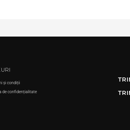
KURI
TRI
 și condiții
a de confidențialitate
TRI