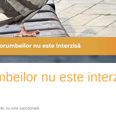
beilor nu este inte
lic nu este sancționată.