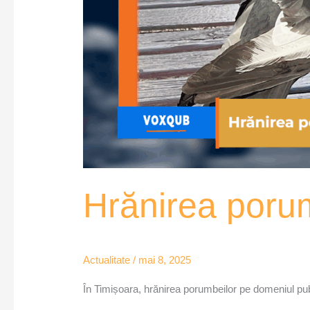
Hrănirea porum
Actualitate
/
mai 8, 2025
În Timișoara, hrănirea porumbeilor pe domeniul pub