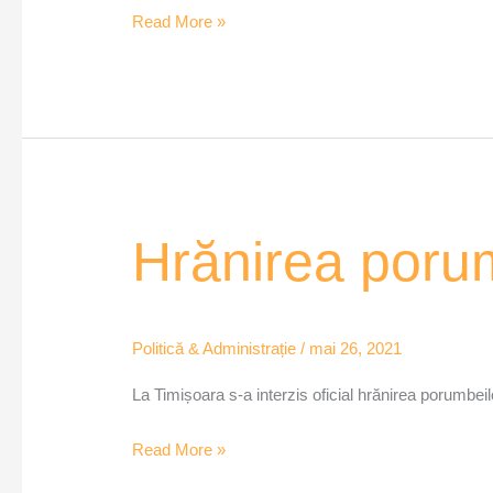
Read More »
Hrănirea
Hrănirea porum
porumbeilor
interzisă
în
Politică & Administrație
/
mai 26, 2021
Timișoara
La Timișoara s-a interzis oficial hrănirea porumbei
Read More »