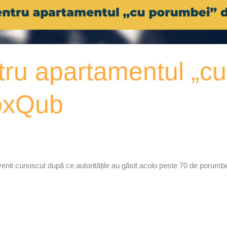
ru apartamentul „cu
oxQub
it cunoscut după ce autoritățile au găsit acolo peste 70 de porumbei, in