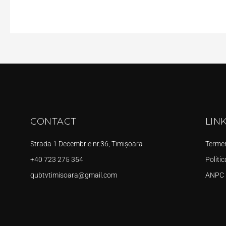
CONTACT
LIN
Strada 1 Decembrie nr.36, Timișoara
Termeni
+40 723 275 354
Politic
qubtvtimisoara@gmail.com
ANPC