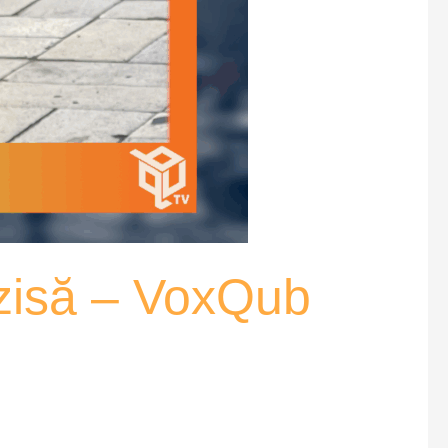
rzisă – VoxQub