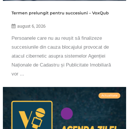
Termen prelungit pentru succesiuni – VoxQub
august 6, 2026
Persoanele care nu au reușit să finalizeze
succesiunile din cauza blocajului provocat de
atacul cibernetic asupra sistemelor Agenției
Naționale de Cadastru și Publicitate Imobiliară
vor ...
Actualitate