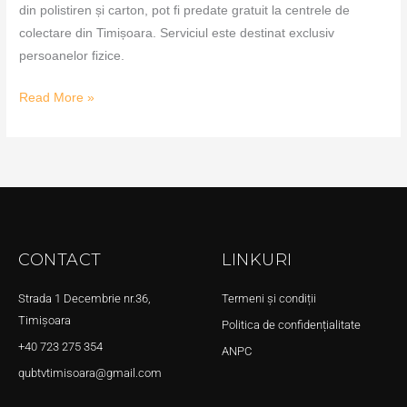
din polistiren și carton, pot fi predate gratuit la centrele de
colectare din Timișoara. Serviciul este destinat exclusiv
persoanelor fizice.
Read More »
CONTACT
LINKURI
Strada 1 Decembrie nr.36,
Termeni și condiții
Timișoara
Politica de confidențialitate
+40 723 275 354
ANPC
qubtvtimisoara@gmail.com