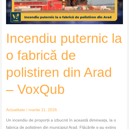
polistiren
din
Arad
–
Incendiu puternic la
VoxQub
o fabrică de
polistiren din Arad
– VoxQub
Actualitate
/
martie 11, 2026
Un incendiu de proporții a izbucnit în această dimineața, la o
fabrica de polistiren din municipiul Arad. Flăcările s-au extins