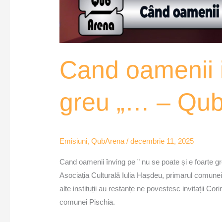
Cand oamenii i
greu „… – Qu
Emisiuni
,
QubArena
/
decembrie 11, 2025
Cand oamenii înving pe ” nu se poate și e foarte gre
Asociația Culturală Iulia Hașdeu, primarul comunei 
alte instituții au restanțe ne povestesc invitații 
comunei Pischia.