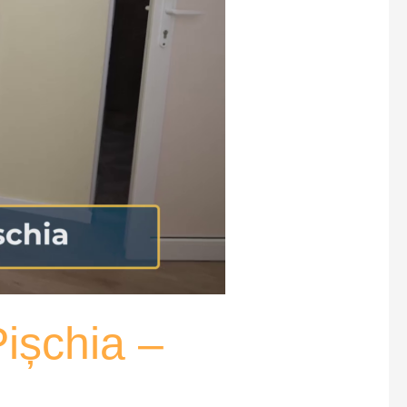
Pișchia –