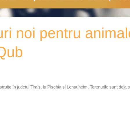
i noi pentru animal
xQub
ruite în județul Timiș, la Pișchia și Lenauheim. Terenurile sunt deja sta