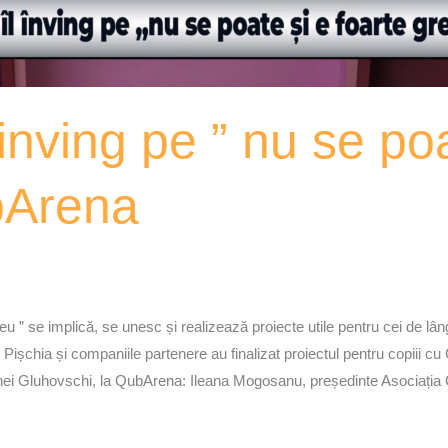
nving pe ” nu se poa
bArena
u ” se implică, se unesc și realizează proiecte utile pentru cei de lân
Pișchia și companiile partenere au finalizat proiectul pentru copiii c
Corinei Gluhovschi, la QubArena: Ileana Mogosanu, președinte Asociația 