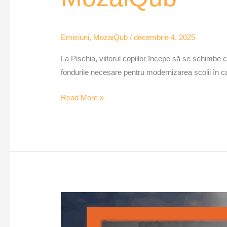
Emisiuni
,
MozaiQub
/
decembrie 4, 2025
La Pischia, viitorul copiilor începe să se schimbe c
fondurile necesare pentru modernizarea școlii în ca
Read More »
Două
adăposturi
noi