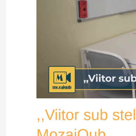
,,Viitor sub ste
MozaiQub