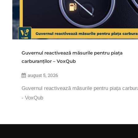
Guvernul reactivează măsurile pentru piața
carburanților – VoxQub
august 5, 2026
Guvernul reactivează măsurile pentru piața carbura
- VoxQub