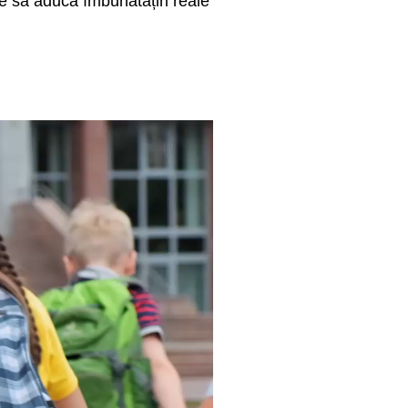
te să aducă îmbunătățiri reale