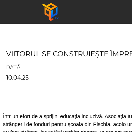
Skip
to
content
VIITORUL SE CONSTRUIEȘTE ÎMP
DATĂ
10.04.25
Într-un efort de a sprijini educația incluzivă. Asociația 
strângerii de fonduri pentru școala din Pischia, acolo u