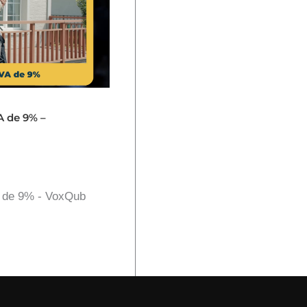
A de 9% –
A de 9% - VoxQub