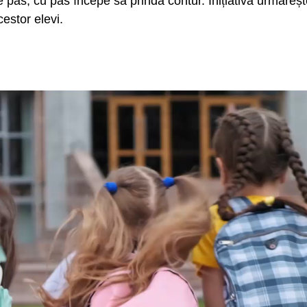
e pas, cu pas începe să prindă contur. Inițiativa urmăreș
cestor elevi.