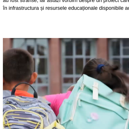
au fost strânse, iar astăzi vorbim despre un proiect car
în infrastructura și resursele educaționale disponibile a