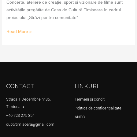
Concerte, ateliere de creație, sport și vizionare de filme sunt
activitățile pregătite de Casa de Cultură Timișoara în cadrul
proiectului „Străzi pentru comunitate”.
Read More »
CONTACT
LINKURI
Strada 1 Decembrie nr.36,
Termeni și condiții
Timișoara
Politica de confidențialitate
+40 723 275 354
ANPC
qubtvtimisoara@gmail.com