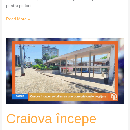
pentru pietoni.
Read More »
Craiova
începe
revitalizarea
unei
zone
pietonale
neglijate
–
VoxQub
Craiova începe