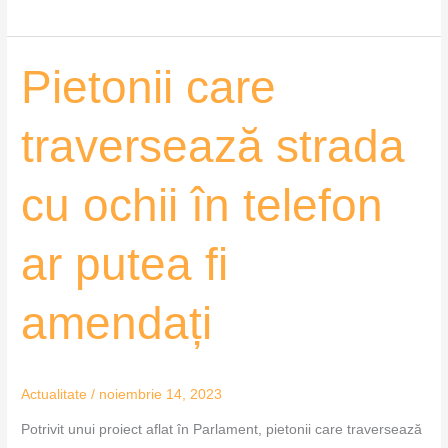
Pietonii
Pietonii care
care
traversează
traversează strada
strada
cu
cu ochii în telefon
ochii
în
telefon
ar putea fi
ar
putea
amendați
fi
amendați
Actualitate
/
noiembrie 14, 2023
Potrivit unui proiect aflat în Parlament, pietonii care traversează