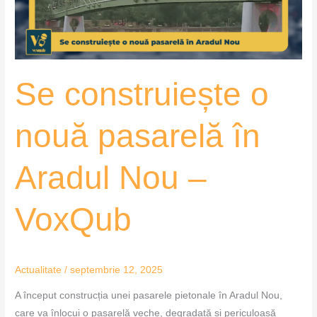
Aradul
Nou
–
VoxQub
Se construiește o
nouă pasarelă în
Aradul Nou –
VoxQub
Actualitate
/
septembrie 12, 2025
A început construcția unei pasarele pietonale în Aradul Nou,
care va înlocui o pasarelă veche, degradată și periculoasă