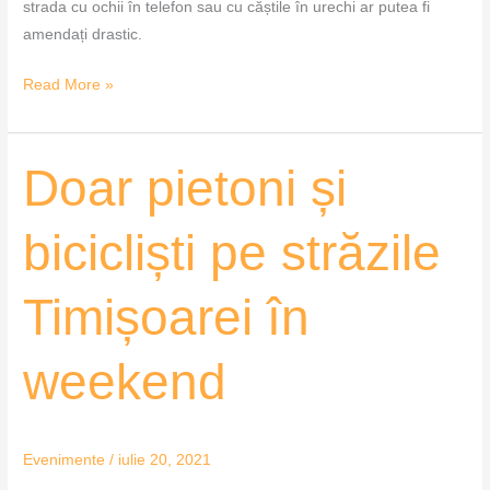
strada cu ochii în telefon sau cu căștile în urechi ar putea fi
amendați drastic.
Read More »
Doar
Doar pietoni și
pietoni
și
bicicliști pe străzile
bicicliști
pe
Timișoarei în
străzile
Timișoarei
în
weekend
weekend
Evenimente
/
iulie 20, 2021