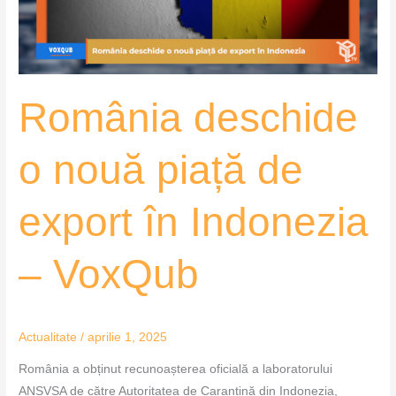
export
în
Indonezia
–
România deschide
VoxQub
o nouă piață de
export în Indonezia
– VoxQub
Actualitate
/
aprilie 1, 2025
România a obținut recunoașterea oficială a laboratorului
ANSVSA de către Autoritatea de Carantină din Indonezia,