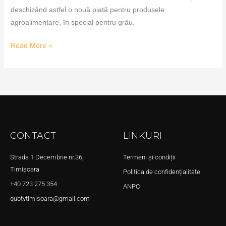
deschizând astfel o nouă piață pentru produsele
agroalimentare, în special pentru grâu.
Read More »
CONTACT
LINKURI
Strada 1 Decembrie nr.36,
Termeni și condiții
Timișoara
Politica de confidențialitate
+40 723 275 354
ANPC
qubtvtimisoara@gmail.com