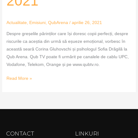
2021
aprilie
2021
Actualitate
,
Emisiuni
,
QubArena
/
aprilie 26, 2021
Despre greșelile părinților care își doresc copii perfecți, despre
riscurile ca aceștia din urmă să eșueze emoțional, vorbesc în
această seară Corina Gluhovschi și psihologul Sofia Drăgilă la
Qub Arena. Qub TV poate fi urmărit pe canalele de cablu UPC,
Vodafone, Telekom, Orange și pe www.qubtv.ro.
Read More »
CONTACT
LINKURI