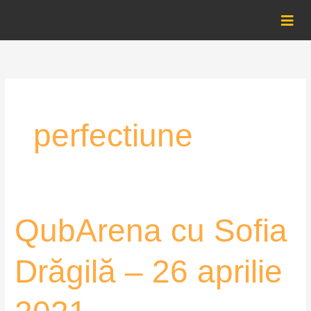
Skip
to
content
perfectiune
QubArena
QubArena cu Sofia
cu
Sofia
Drăgilă – 26 aprilie
Drăgilă
–
26