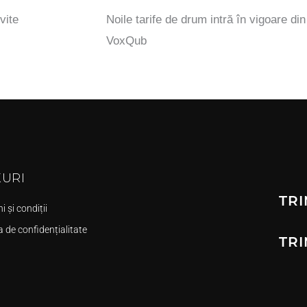
vite
Noile tarife de drum intră în vigoare di
VoxQub
KURI
TRI
 și condiții
a de confidențialitate
TRI