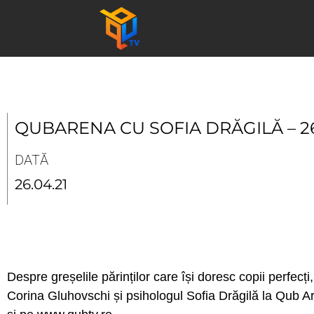
Skip
to
content
QUBARENA CU SOFIA DRĂGILĂ – 26
DATĂ
26.04.21
Despre greșelile părinților care își doresc copii perfec
Corina Gluhovschi și psihologul Sofia Drăgilă la Qub 