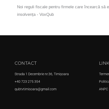
Noi reguli fiscale pentru firmele care încearcă să e
insolvența - VoxQub
CONTACT
LIN
Strada 1 Decembrie nr.36, Timișoara
Termeni
+40 723 275 354
Politic
qubtvtimisoara@gmail.com
ANPC