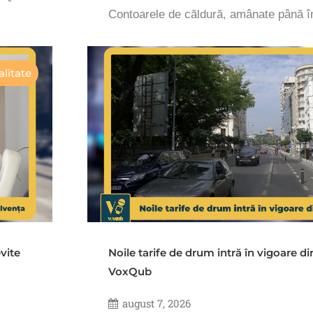
Contoarele de căldură, amânate până 
litate
vite
Noile tarife de drum intră în vigoare d
VoxQub
august 7, 2026