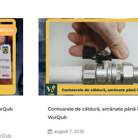
litate
VoxQub
Contoarele de căldură, amânate până 
VoxQub
august 7, 2026
oxQub