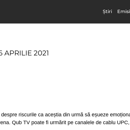
Știri
Emisi
 APRILIE 2021
ți, despre riscurile ca aceștia din urmă să eșueze emoțio
Arena. Qub TV poate fi urmărit pe canalele de cablu UP