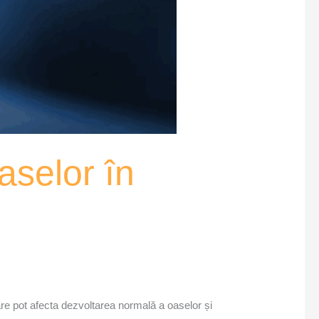
aselor în
are pot afecta dezvoltarea normală a oaselor și