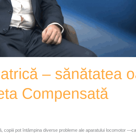
atrică – sănătatea o
țeta Compensată
nță, copiii pot întâmpina diverse probleme ale aparatului locomotor —c