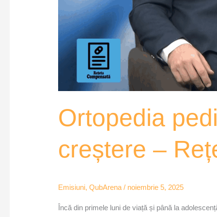
Ortopedia pedi
creștere – Re
Emisiuni
,
QubArena
/
noiembrie 5, 2025
Încă din primele luni de viață și până la adolesce