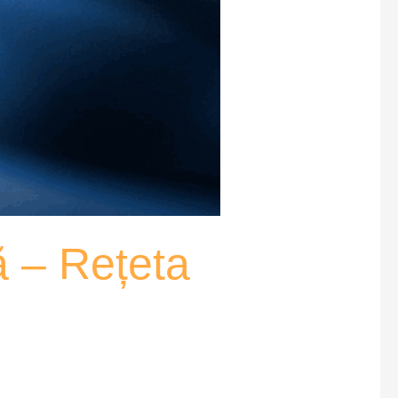
ță – Rețeta