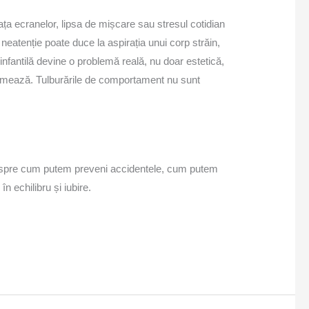
fața ecranelor, lipsa de mișcare sau stresul cotidian
neatenție poate duce la aspirația unui corp străin,
infantilă devine o problemă reală, nu doar estetică,
e formează. Tulburările de comportament nu sunt
 despre cum putem preveni accidentele, cum putem
n echilibru și iubire.