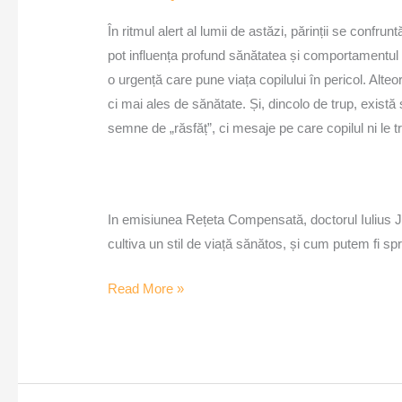
În ritmul alert al lumii de astăzi, părinții se confr
pot influența profund sănătatea și comportamentul co
o urgență care pune viața copilului în pericol. Alte
ci mai ales de sănătate. Și, dincolo de trup, există
semne de „răsfăț”, ci mesaje pe care copilul ni le tr
In emisiunea Rețeta Compensată, doctorul Iulius J
cultiva un stil de viață sănătos, și cum putem fi spr
Read More »