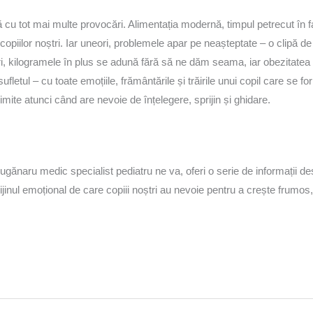
untă cu tot mai multe provocări. Alimentația modernă, timpul petrecut în 
piilor noștri. Iar uneori, problemele apar pe neașteptate – o clipă de 
ori, kilogramele în plus se adună fără să ne dăm seama, iar obezitatea 
 sufletul – cu toate emoțiile, frământările și trăirile unui copil care s
imite atunci când are nevoie de înțelegere, sprijin și ghidare.
ugănaru medic specialist pediatru ne va, oferi o serie de informații
ijinul emoțional de care copiii noștri au nevoie pentru a crește frumos, î