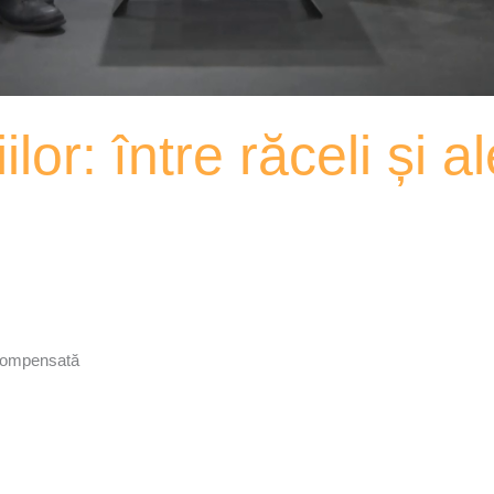
or: între răceli și al
a Compensată