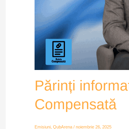
Părinți informa
Compensată
Emisiuni
,
QubArena
/
noiembrie 26, 2025