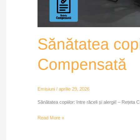
Sănătatea copiil
Compensată
Emisiuni
/
aprilie 29, 2026
Sănătatea copiilor: între răceli și alergii! – Rețet
Read More »