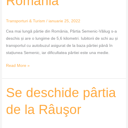
România
din
România
Transporturi & Turism
/
ianuarie 25, 2022
Cea mai lungă pârtie din România, Pârtia Semenic-Văliug s-a
deschis și are o lungime de 5,6 kilometri. Iubitorii de schi au și
transportul cu autobuzul asigurat de la baza pârtiei până în
stațiunea Semenic, iar dificultatea pârtiei este una medie.
Read More »
Se
Se deschide pârtia
deschide
pârtia
de la Râuşor
de
la
Râuşor