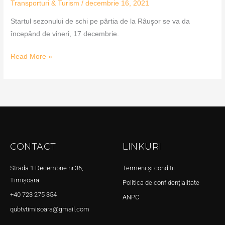
Transporturi & Turism
/
decembrie 16, 2021
Startul sezonului de schi pe pârtia de la Râuşor se va da
începând de vineri, 17 decembrie.
Read More »
CONTACT
LINKURI
Strada 1 Decembrie nr.36,
Termeni și condiții
Timișoara
Politica de confidențialitate
+40 723 275 354
ANPC
qubtvtimisoara@gmail.com