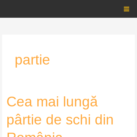
Skip
to
content
partie
Cea
Cea mai lungă
mai
lungă
pârtie de schi din
pârtie
de
schi