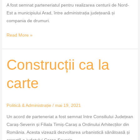
A fost semnat parteneriatul pentru realizarea centurii de Nord-
Est a municipiului Arad, între administrația județeană și
compania de drumuri.
Read More »
Construcții
Construcții ca la
ca
la
carte
carte
Politică & Administrație
/
mai 19, 2021
Un acord de parteneriat a fost semnat între Consiliului Județean
Caraș-Severin și Filiala Timiș-Caraș a Ordinului Arhitecților din
România. Acesta vizează dezvoltarea urbanistică sănătoasă și