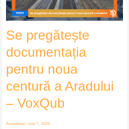
a
Aradului
–
VoxQub
Se pregătește
documentația
pentru noua
centură a Aradului
– VoxQub
Actualitate
/
mai 7, 2025