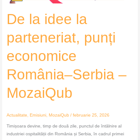
–
De la idee la
MozaiQub
parteneriat, punți
economice
România–Serbia –
MozaiQub
Actualitate
,
Emisiuni
,
MozaiQub
/
februarie 25, 2026
Timișoara devine, timp de două zile, punctul de întâlnire al
industriei ospitalității din România și Serbia, în cadrul primei