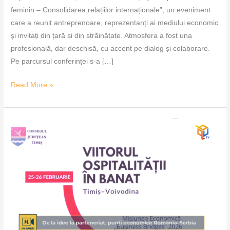
feminin – Consolidarea relațiilor internaționale”, un eveniment
care a reunit antreprenoare, reprezentanți ai mediului economic
și invitați din țară și din străinătate. Atmosfera a fost una
profesională, dar deschisă, cu accent pe dialog și colaborare.
Pe parcursul conferinței s-a […]
Read More »
De
la
idee
la
parteneriat,
punți
economice
România–
Serbia