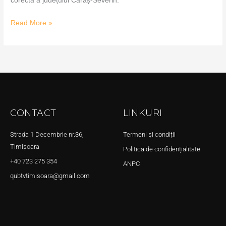
corectă a județului Caraș-Severin.
Read More »
CONTACT
LINKURI
Strada 1 Decembrie nr.36,
Termeni și condiții
Timișoara
Politica de confidențialitate
+40 723 275 354
ANPC
qubtvtimisoara@gmail.com