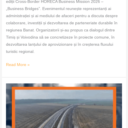
ediții Cross-Border HORECA Business Mission 2026 –
„Business Bridges”. Evenimentul reunește reprezentanți ai
administrației și ai mediului de afaceri pentru a discuta despre
colaborare, investiții și dezvoltarea de parteneriate durabile în
regiunea Banat. Organizatorii și-au propus ca dialogul dintre
Timiș și Voivodina să se concretizeze în proiecte comune, în
dezvoltarea lanțului de aprovizionare și în creșterea fluxului
turistic regional.
Read More »
Se
pregătește
documentația
pentru
noua
centură