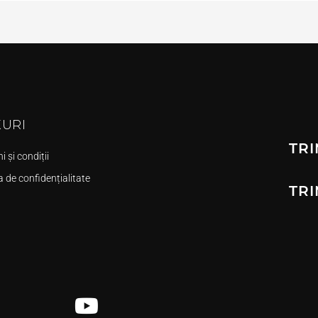
KURI
TRI
 și condiții
a de confidențialitate
TRI