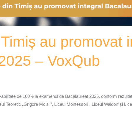
n Timiș au promovat i
 2025 – VoxQub
vabilitate de 100% la examenul de Bacalaureat 2025, conform rezultatelo
l Teoretic „Grigore Moisil”, Liceul Montessori , Liceul Waldorf și Lic