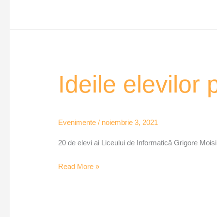
Ideile
Ideile elevilor 
elevilor
pentru
protejarea
Evenimente
/
noiembrie 3, 2021
biodiversității
20 de elevi ai Liceului de Informatică Grigore Moisi
Read More »