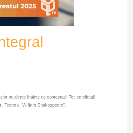
ntegral
r publicate înainte de contestații. Toți candidații
eul Teoretic „William Shakespeare”.