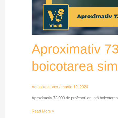
Aproximativ 73
boicotarea sim
Actualitate
,
Vox
/
martie 19, 2026
Aproximativ 73.000 de profesori anunță boicotarea
Read More »