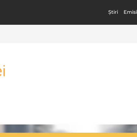
Știri
Emisi
i