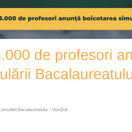
.000 de profesori a
ulării Bacalaureatu
 simulării Bacalaureatului – VoxQub