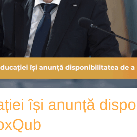
ției își anunță dispo
VoxQub