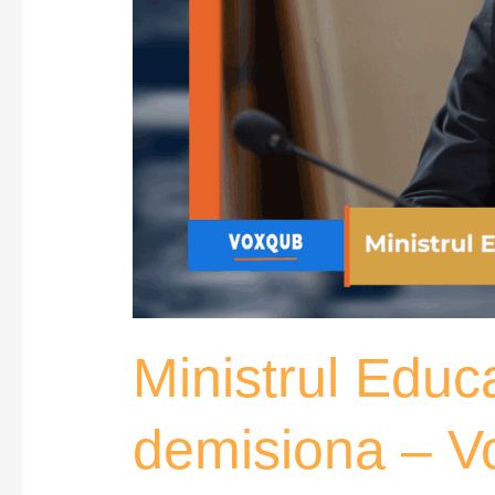
Ministrul Educa
demisiona – 