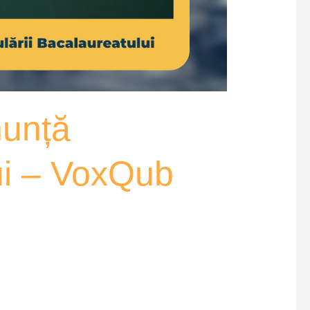
nunță
lui – VoxQub