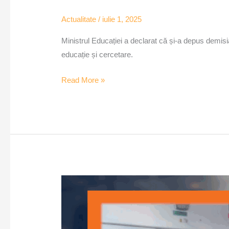
Actualitate
/
iulie 1, 2025
Ministrul Educației a declarat că și-a depus demisi
educație și cercetare.
Read More »
Daniel
David
cere
reformarea