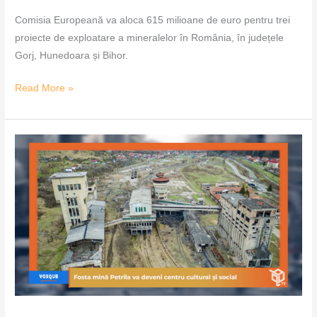
Comisia Europeană va aloca 615 milioane de euro pentru trei
proiecte de exploatare a mineralelor în România, în județele
Gorj, Hunedoara și Bihor.
Read More »
Fosta
mină
Petrila
va
deveni
centru
cultural
și
social
–