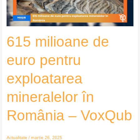
mineralelor
în
România
–
615 milioane de
VoxQub
euro pentru
exploatarea
mineralelor în
România – VoxQub
Actualitate
/
martie 26, 2025