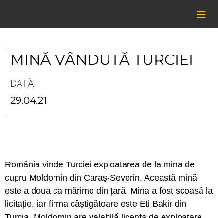
Skip
to
content
MINĂ VÂNDUTĂ TURCIEI
DATĂ
29.04.21
România vinde Turciei exploatarea de la mina de
cupru Moldomin din Caraş-Severin. Această mină
este a doua ca mărime din țară. Mina a fost scoasă la
licitație, iar firma câștigătoare este Eti Bakir din
Turcia. Moldomin are valabilă licența de exploatare