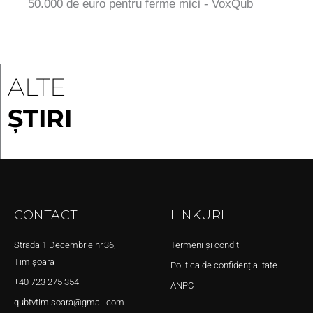
50.000 de euro pentru ferme mici - VoxQub
ALTE
ȘTIRI
CONTACT
LINKURI
Strada 1 Decembrie nr.36,
Termeni și condiții
Timișoara
Politica de confidențialitate
+40 723 275 354
ANPC
qubtvtimisoara@gmail.com