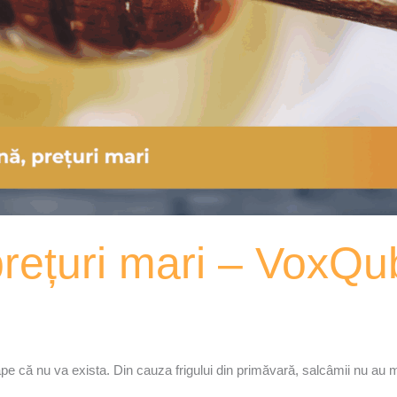
prețuri mari – VoxQu
ă nu va exista. Din cauza frigului din primăvară, salcâmii nu au mai 