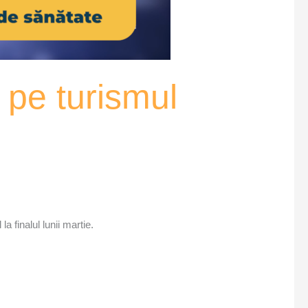
 pe turismul
a finalul lunii martie.