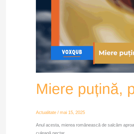
Miere puțină, 
Actualitate
/
mai 15, 2025
Anul acesta, mierea românească de salcâm aproape c
culeagă nectar.