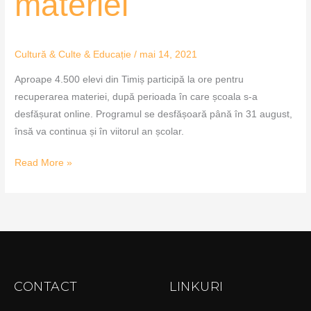
materiei
Cultură & Culte & Educație
/
mai 14, 2021
Aproape 4.500 elevi din Timiș participă la ore pentru
recuperarea materiei, după perioada în care școala s-a
desfășurat online. Programul se desfășoară până în 31 august,
însă va continua și în viitorul an școlar.
Read More »
CONTACT
LINKURI