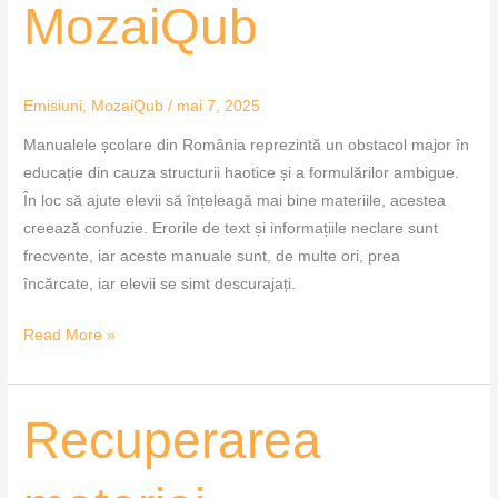
MozaiQub
Emisiuni
,
MozaiQub
/
mai 7, 2025
Manualele școlare din România reprezintă un obstacol major în
educație din cauza structurii haotice și a formulărilor ambigue.
În loc să ajute elevii să înțeleagă mai bine materiile, acestea
creează confuzie. Erorile de text și informațiile neclare sunt
frecvente, iar aceste manuale sunt, de multe ori, prea
încărcate, iar elevii se simt descurajați.
Read More »
Recuperarea
Recuperarea
materiei