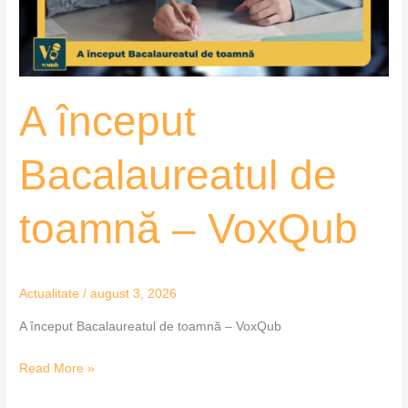
VoxQub
A început
Bacalaureatul de
toamnă – VoxQub
Actualitate
/
august 3, 2026
A început Bacalaureatul de toamnă – VoxQub
Read More »