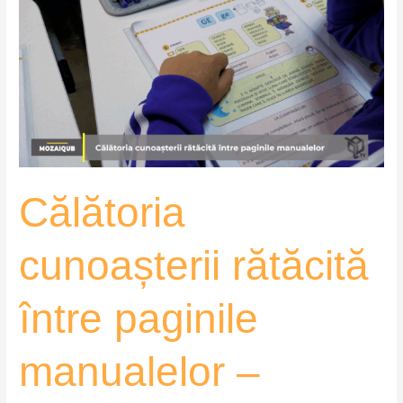
rătăcită
între
paginile
manualelor
–
MozaiQub
Călătoria
cunoașterii rătăcită
între paginile
manualelor –