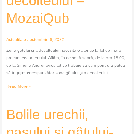
decolteului –
decolteului
–
MozaiQub
MozaiQub
Actualitate
/
octombrie 6, 2022
Zona gâtului și a decolteului necesită o atenție la fel de mare
precum cea a tenului. Aflăm, în această seară, de la ora 18:00,
de la Simona Andronovici, tot ce trebuie să știm pentru a putea
să îngrijim corespunzător zona gâtului și a decolteului.
Read More »
Bolile
Bolile urechii,
urechii,
nasului
nasului și gâtului-
și