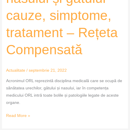
gâtului-
cauze, simptome,
cauze,
simptome,
tratament
tratament – Rețeta
–
Rețeta
Compensată
Compensată
Actualitate
/
septembrie 21, 2022
Acronimul ORL reprezintă disciplina medicală care se ocupă de
sănătatea urechilor, gâtului și nasului, iar în competența
medicului ORL intră toate bolile și patologiile legate de aceste
organe.
Read More »