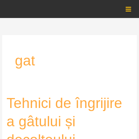
Skip
to
content
gat
Tehnici
Tehnici de îngrijire
de
îngrijire
a gâtului și
a
gâtului
și