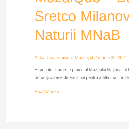
Buhaiul
Sretco Milanovi
de
baltă
Naturii MNaB
–
Interviu
cu
dr.
Actualitate
,
Emisiuni
,
MozaiQub
/
martie 25, 2021
Sretco
Milanovici,
Exponatul lunii este proiectul Muzeului Național al
Șeful
urmăriți o serie de emisiuni pentru a afla mai multe
Secției
Read More »
de
Științele
Naturii
MNaB