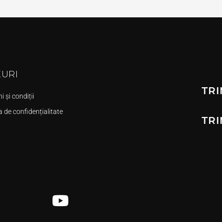
KURI
TRI
 și condiții
a de confidențialitate
TRI