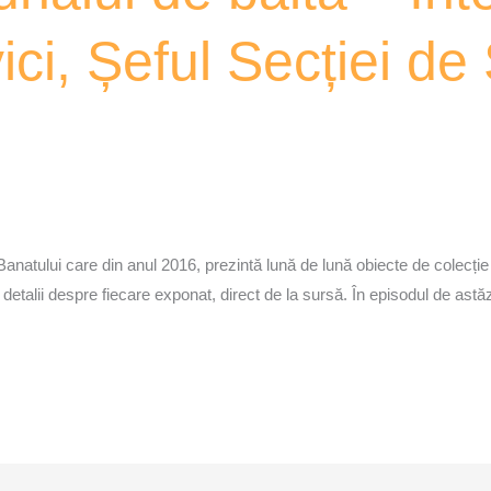
ci, Șeful Secției de 
 Banatului care din anul 2016, prezintă lună de lună obiecte de colecț
 detalii despre fiecare exponat, direct de la sursă. În episodul de astă