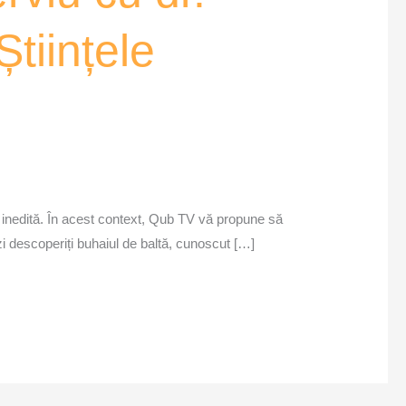
Științele
ie inedită. În acest context, Qub TV vă propune să
zi descoperiți buhaiul de baltă, cunoscut […]