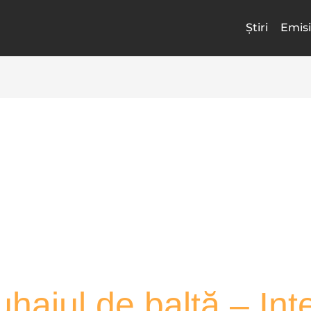
Știri
Emisi
aiul de baltă – Inte