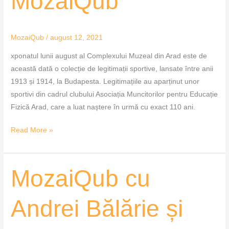
MozaiQub
MozaiQub
MozaiQub
/
august 12, 2021
xponatul lunii august al Complexului Muzeal din Arad este de
această dată o colecție de legitimații sportive, lansate între anii
1913 și 1914, la Budapesta. Legitimațiile au aparținut unor
sportivi din cadrul clubului Asociația Muncitorilor pentru Educație
Fizică Arad, care a luat naștere în urmă cu exact 110 ani.
Read More »
MozaiQub
MozaiQub cu
cu
Andrei
Andrei Bălărie și
Bălărie
și