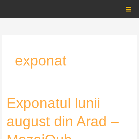
Skip
to
content
exponat
Exponatul
Exponatul lunii
lunii
august
august din Arad –
din
Arad
–