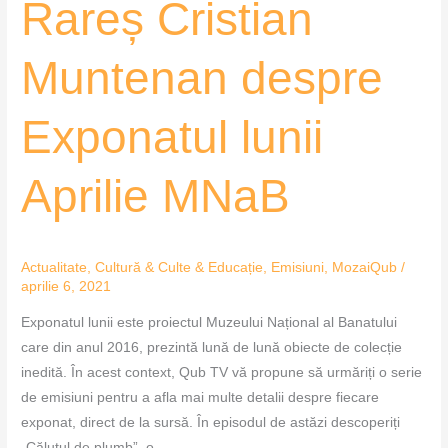
Rareș Cristian
Rareș
Cristian
Muntenan
Muntenan despre
despre
Exponatul
Exponatul lunii
lunii
Aprilie
Aprilie MNaB
MNaB
Actualitate
,
Cultură & Culte & Educație
,
Emisiuni
,
MozaiQub
/
aprilie 6, 2021
Exponatul lunii este proiectul Muzeului Național al Banatului
care din anul 2016, prezintă lună de lună obiecte de colecție
inedită. În acest context, Qub TV vă propune să urmăriți o serie
de emisiuni pentru a afla mai multe detalii despre fiecare
exponat, direct de la sursă. În episodul de astăzi descoperiți
„Căluțul de plumb”, o