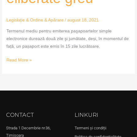
Legislație & Ordine & Apărare
/
august 18, 2021
Termenul mediu pentru emiterea paşapoartelor simple
electronice durează două zile şi jumătate, deși, în momentul de
față, un pașaport este emis în 15 zile lucrătoare.
Read More »
CONTACT
LINKURI
Strada 1 Decembrie nr.36,
Termeni și condiții
Timișoara
Politica de confidențialitate