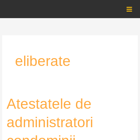
Skip
to
content
eliberate
Atestatele
Atestatele de
de
administratori
administratori
condominii
eliberate