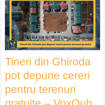
din
Ghiroda
pot
depune
cereri
pentru
terenuri
gratuite
–
Tineri din Ghiroda
VoxQub
pot depune cereri
pentru terenuri
gratuite – VoxQub