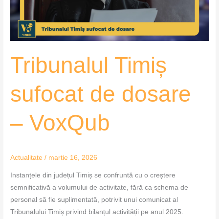
VoxQub
Tribunalul Timiș
sufocat de dosare
– VoxQub
Actualitate
/
martie 16, 2026
Instanțele din județul Timiș se confruntă cu o creștere
semnificativă a volumului de activitate, fără ca schema de
personal să fie suplimentată, potrivit unui comunicat al
Tribunalului Timiș privind bilanțul activității pe anul 2025.