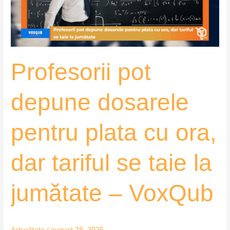
cu
ora,
dar
tariful
Profesorii pot
se
taie
la
depune dosarele
jumătate
–
pentru plata cu ora,
VoxQub
dar tariful se taie la
jumătate – VoxQub
Actualitate
/
august 28, 2025