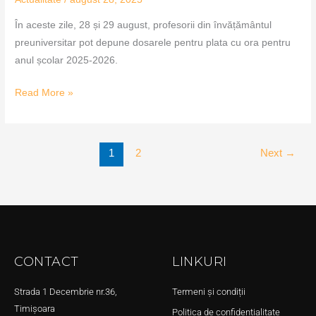
În aceste zile, 28 și 29 august, profesorii din învățământul
preuniversitar pot depune dosarele pentru plata cu ora pentru
anul școlar 2025-2026.
Read More »
1
2
Next
→
CONTACT
LINKURI
Strada 1 Decembrie nr.36,
Termeni și condiții
Timișoara
Politica de confidențialitate