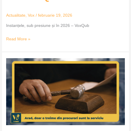
Actualitate
,
Vox
/
februarie 19, 2026
Instanțele, sub presiune și în 2026 – VoxQub
Read More »
Arad,
doar
o
treime
din
procurori
sunt
la
serviciu
–