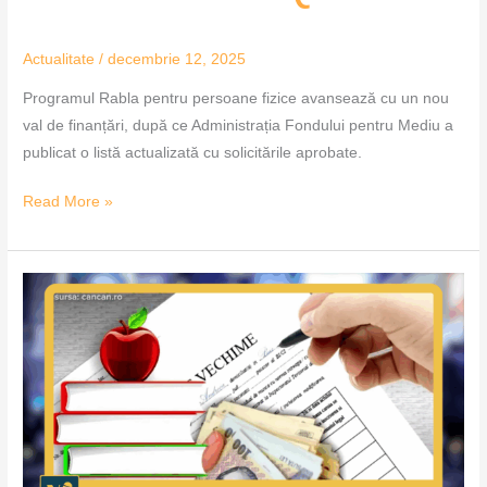
Actualitate
/
decembrie 12, 2025
Programul Rabla pentru persoane fizice avansează cu un nou
val de finanțări, după ce Administrația Fondului pentru Mediu a
publicat o listă actualizată cu solicitările aprobate.
Read More »
Vechimea
în
muncă
poate
fi
verificată
online
–