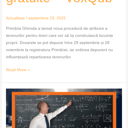
Actualitate
/
septembrie 29, 2025
Primăria Ghiroda a lansat noua procedură de atribuire a
terenurilor pentru tineri care vor să își construiască locuințe
proprii. Dosarele se pot depune între 29 septembrie și 28
noiembrie la registratura Primăriei, iar ordinea depunerii nu
influențează repartizarea terenurilor.
Read More »
Profesorii
pot
depune
dosarele
pentru
plata