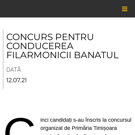
Skip
to
content
CONCURS PENTRU
CONDUCEREA
FILARMONICII BANATUL
DATĂ
12.07.21
C
inci candidați s-au înscris la concursul
organizat de Primăria Timișoara