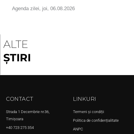
Agenda zilei, joi, 06.08.2026
ALTE
ȘTIRI
CONTACT
LINKURI
Strada 1 Decembrie nr.36,
Termeni și condiții
Timișoara
Politica de confidențialitate
+40 723 275 354
ANPC