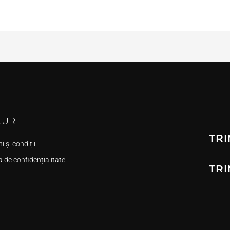
KURI
TRI
 și condiții
a de confidențialitate
TRI