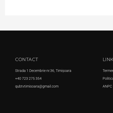
CONTACT
LIN
Strada 1 Decembrie nr.36, Timișoara
Termeni
+40 723 275 354
Politic
qubtvtimisoara@gmail.com
ANPC