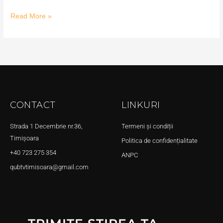
Read More »
CONTACT
LINKURI
Strada 1 Decembrie nr.36,
Termeni și condiții
Timișoara
Politica de confidențialitate
+40 723 275 354
ANPC
qubtvtimisoara@gmail.com