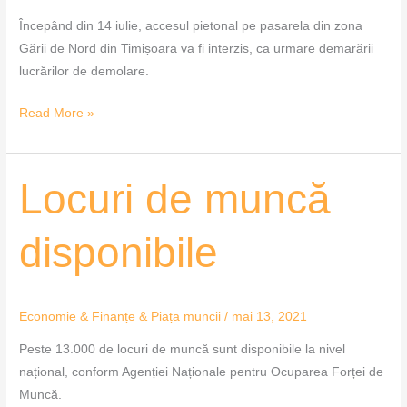
Începând din 14 iulie, accesul pietonal pe pasarela din zona
Gării de Nord din Timișoara va fi interzis, ca urmare demarării
lucrărilor de demolare.
Read More »
Locuri
Locuri de muncă
de
muncă
disponibile
disponibile
Economie & Finanțe & Piața muncii
/
mai 13, 2021
Peste 13.000 de locuri de muncă sunt disponibile la nivel
național, conform Agenției Naționale pentru Ocuparea Forței de
Muncă.