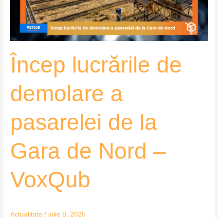
de
la
Gara
de
Încep lucrările de
Nord
–
VoxQub
demolare a
pasarelei de la
Gara de Nord –
VoxQub
Actualitate
/
iulie 8, 2025