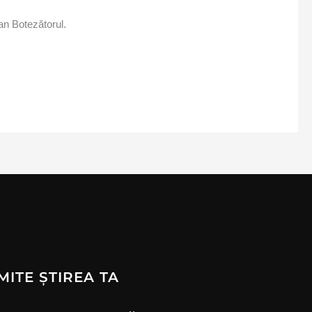
oan Botezătorul.
MITE ȘTIREA TA