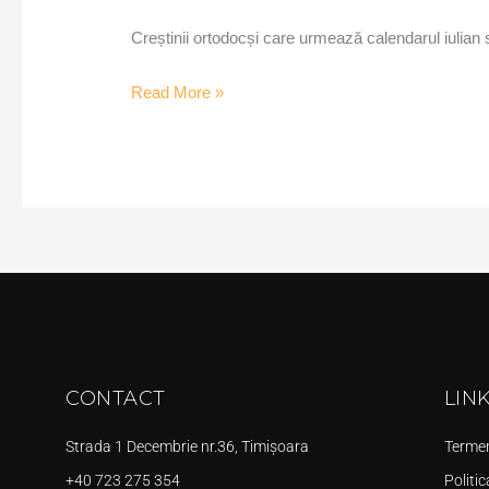
Creștinii ortodocși care urmează calendarul iulian 
Read More »
CONTACT
LIN
Strada 1 Decembrie nr.36, Timișoara
Termeni
+40 723 275 354
Politic