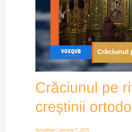
Crăciunul pe ri
creștinii orto
Actualitate
/
ianuarie 7, 2025