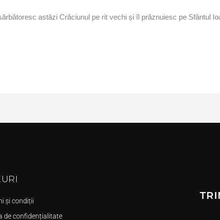
sărbătoresc astăzi Crăciunul pe rit vechi și îl prăznuiesc pe Sfântul I
KURI
TRI
 și condiții
a de confidențialitate