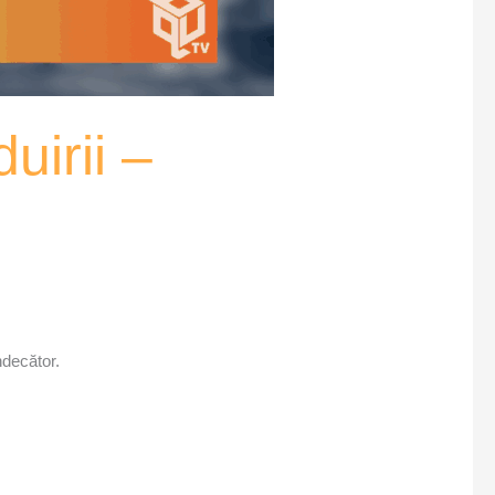
uirii –
ndecător.