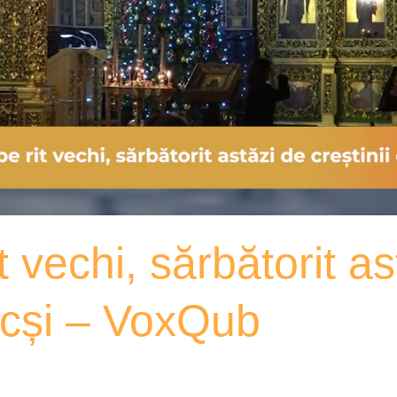
t vechi, sărbătorit as
docși – VoxQub