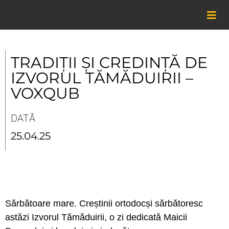
Skip
to
content
TRADIȚII ȘI CREDINȚĂ DE
IZVORUL TĂMĂDUIRII –
VOXQUB
DATĂ
25.04.25
Sărbătoare mare. Creștinii ortodocși sărbătoresc
astăzi Izvorul Tămăduirii, o zi dedicată Maicii